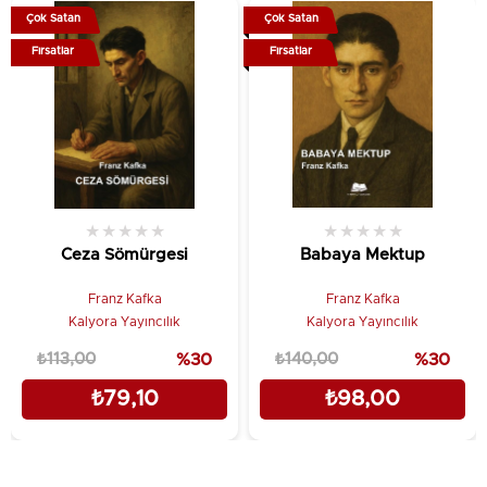
Çok Satan
Çok Satan
Fırsatlar
Fırsatlar
★
★
★
★
★
★
★
★
★
★
Ceza Sömürgesi
Babaya Mektup
Franz Kafka
Franz Kafka
Kalyora Yayıncılık
Kalyora Yayıncılık
₺113,00
%30
₺140,00
%30
₺79,10
₺98,00