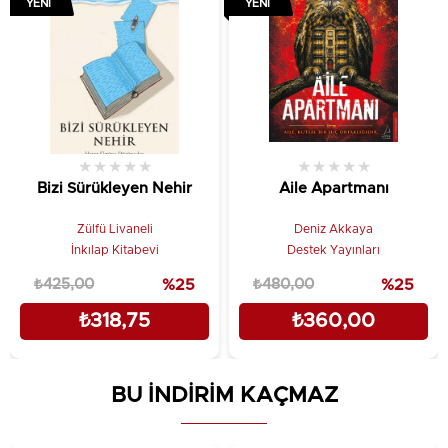
YENI
YENI
★
★
★
★
★
★
★
★
★
★
Bizi Sürükleyen Nehir
Aile Apartmanı
Zülfü Livaneli
Deniz Akkaya
İnkılap Kitabevi
Destek Yayınları
₺425,00
%25
₺480,00
%25
₺318,75
₺360,00
BU İNDİRİM KAÇMAZ