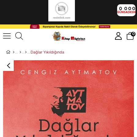
0
0
0
0
GÜN
SA
DK
SN
0
Dağlar Yıkıldığında