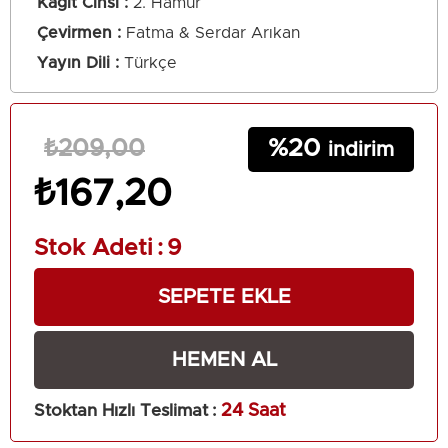
Kağıt Cinsi
2. Hamur
Çevirmen
Fatma & Serdar Arıkan
Yayın Dili
Türkçe
20
₺209,00
₺167,20
Stok Adeti
:
9
Stoktan Hızlı Teslimat
:
24 Saat