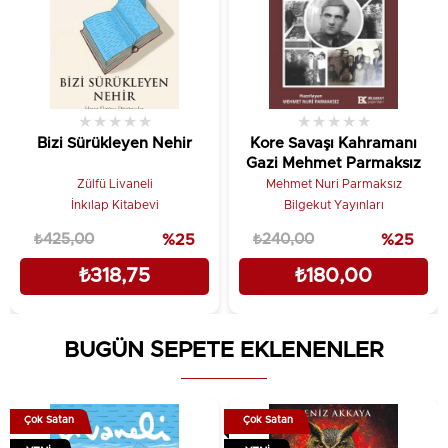
Tanıtım Metni
★
★
★
★
★
★
★
★
★
★
Bizi Sürükleyen Nehir
Kore Savaşı Kahramanı
Gazi Mehmet Parmaksız
Zülfü Livaneli
Mehmet Nuri Parmaksız
İnkılap Kitabevi
Bilgekut Yayınları
₺425,00
%25
₺240,00
%25
₺318,75
₺180,00
BUGÜN SEPETE EKLENENLER
Çok Satan
Çok Satan