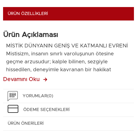
ÜRÜN ÖZELLIKLERI
Ürün Açıklaması
MİSTİK DÜNYANIN GENİŞ VE KATMANLI EVRENİ
Mistisizm, insanın sınırlı varoluşunun ötesine
geçme arzusudur; kalple bilinen, sezgiyle
hissedilen, deneyimle kavranan bir hakikat
arayışıdır. Bu kitap, doğunun sessiz
Devamını Oku
meditasyonlarından batının ezoterik sırlarına,
sufilerin vecd hâlinden Kabala’nın sayısal sırlarına,
YORUMLAR
(0)
Hint felsefesinden New Age ritüellerine kadar pek
çok mistik geleneği bir araya getiriyor. Dakikalar
ÖDEME SEÇENEKLERI
İçinde Mistisizm’de ele alınan birbirinden uzak gibi
ÜRÜN ÖNERILERI
görünen geleneklerin tek gayesi var: insanın
kendini, evreni ve mutlak hakikati anlama çabası.