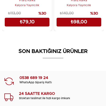
Franz Kafka
Franz Kafka
Kalyora Yayıncılık
Kalyora Yayıncılık
₺113,00
%30
₺140,00
%30
₺79,10
₺98,00
SON BAKTIĞINIZ ÜRÜNLER
0538 689 19 24
WhatsApp Sipariş Hattı
24 SAATTE KARGO
Stoktan teslimat ile hızlı kargo imkanı