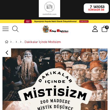
7
14
10
53
GÜN
SA
DK
SN
0
Dakikalar İçinde Mistisizm