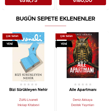
₺318,75
₺180,00
BUGÜN SEPETE EKLENENLER
Çok Satan
Çok Satan
YENI
YENI
★
★
★
★
★
★
★
★
★
★
Bizi Sürükleyen Nehir
Aile Apartmanı
Zülfü Livaneli
Deniz Akkaya
İnkılap Kitabevi
Destek Yayınları