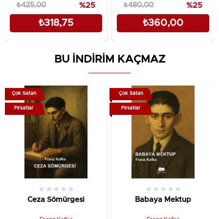
₺425,00
%25
₺480,00
%25
₺318,75
₺360,00
BU İNDİRİM KAÇMAZ
Çok Satan
Çok Satan
Fırsatlar
Fırsatlar
★
★
★
★
★
★
★
★
★
★
Ceza Sömürgesi
Babaya Mektup