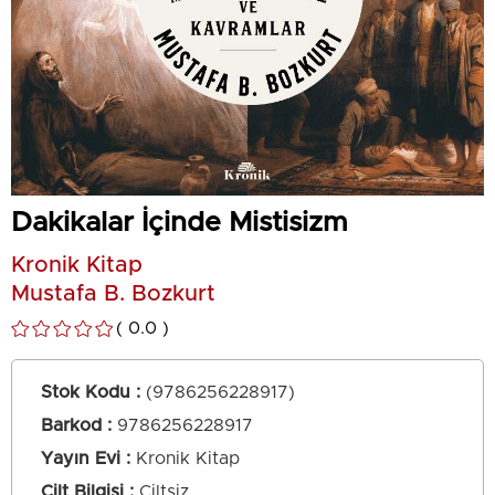
Dakikalar İçinde Mistisizm
Kronik Kitap
Mustafa B. Bozkurt
0.0
Stok Kodu
(9786256228917)
Barkod
:
9786256228917
Yayın Evi
Kronik Kitap
Cilt Bilgisi
Ciltsiz