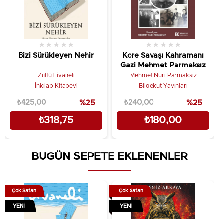
Tanıtım Metni
★
★
★
★
★
★
★
★
★
★
Bizi Sürükleyen Nehir
Kore Savaşı Kahramanı
Gazi Mehmet Parmaksız
Zülfü Livaneli
Mehmet Nuri Parmaksız
İnkılap Kitabevi
Bilgekut Yayınları
₺425,00
%25
₺240,00
%25
₺318,75
₺180,00
BUGÜN SEPETE EKLENENLER
Çok Satan
Çok Satan
YENI
YENI