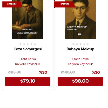
Fırsatlar
Fırsatlar
★
★
★
★
★
★
★
★
★
★
Ceza Sömürgesi
Babaya Mektup
Franz Kafka
Franz Kafka
Kalyora Yayıncılık
Kalyora Yayıncılık
₺113,00
%30
₺140,00
%30
₺79,10
₺98,00