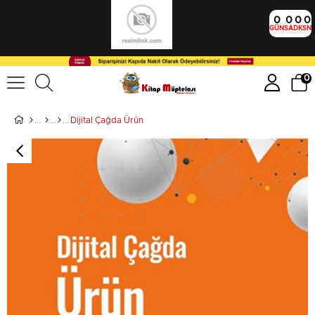
0
0
0
0
GÜN
SA
DK
SN
0
Dijital Çağda Ürün