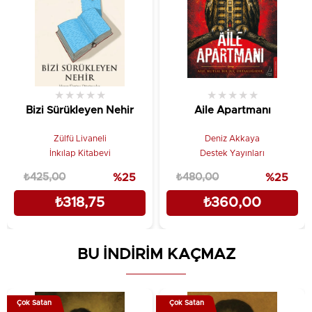
★
★
★
★
★
★
★
★
★
★
Bizi Sürükleyen Nehir
Aile Apartmanı
Zülfü Livaneli
Deniz Akkaya
İnkılap Kitabevi
Destek Yayınları
₺425,00
%25
₺480,00
%25
₺318,75
₺360,00
BU İNDİRİM KAÇMAZ
Çok Satan
Çok Satan