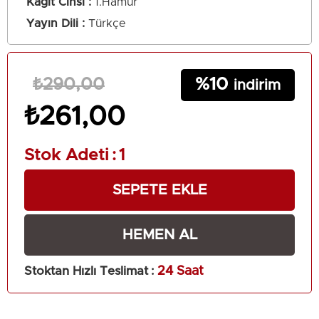
Kağıt Cinsi
1.Hamur
Yayın Dili
Türkçe
10
₺290,00
₺261,00
Stok Adeti
:
1
Stoktan Hızlı Teslimat
:
24 Saat