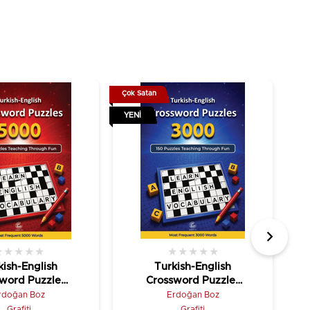
Çok Satan
Çok
YENI
YE
★
★
★
★
★
★
★
★
★
★
kish-English
Turkish-English
word Puzzles
Crossword Puzzles
(5000)
(3000)
rdoğan Boz
Erdoğan Boz
Grafiti
Grafiti