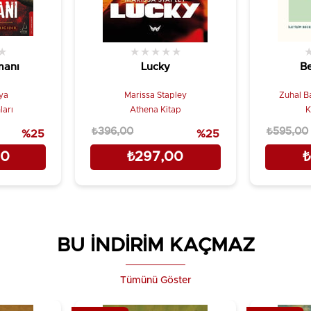
★
★
★
★
★
★
manı
Lucky
Be
ya
Marissa Stapley
Zuhal Ba
ları
Athena Kitap
K
₺396,00
₺595,00
%25
%25
00
₺297,00
₺
BU İNDİRİM KAÇMAZ
Tümünü Göster