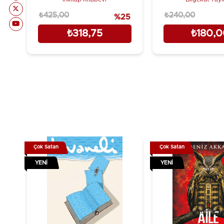
₺425,00
₺240,00
%25
₺318,75
₺180,
Çok Satan
Çok Satan
YENI
YENI