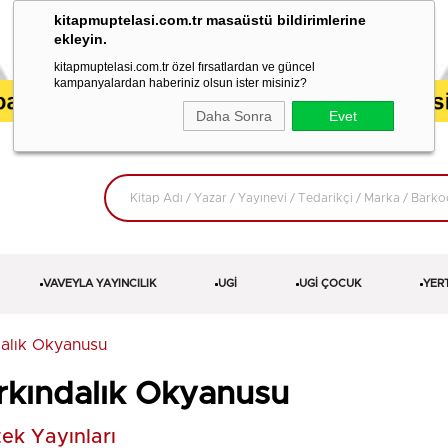
kitapmuptelasi.com.tr masaüstü bildirimlerine
ekleyin.
kitapmuptelasi.com.tr özel fırsatlardan ve güncel
kampanyalardan haberiniz olsun ister misiniz?
Daha Sonra
Evet
VAVEYLA YAYINCILIK
UGİ
UGİ ÇOCUK
YER
dalık Okyanusu
rkındalık Okyanusu
ek Yayınları