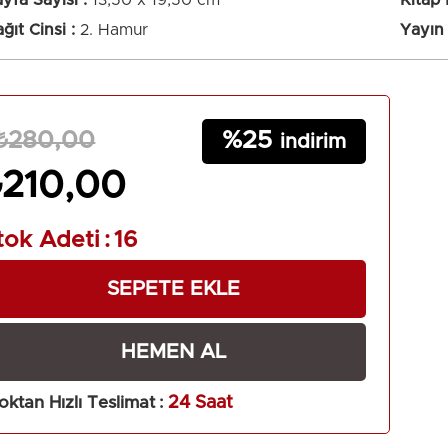
yfa Sayısı
13,50 x 19,50 cm
Kitap
 zorunda kalırsın.”
ğıt Cinsi
2. Hamur
Yayın 
25
₺280,00
₺210,00
tok Adeti
:
16
oktan Hızlı Teslimat
:
24 Saat