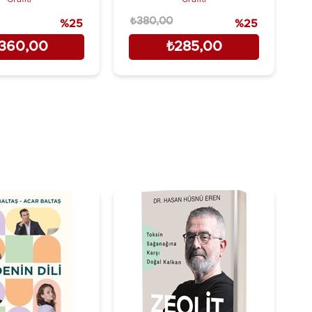
₺380,00
₺
%25
%25
360,00
₺285,00