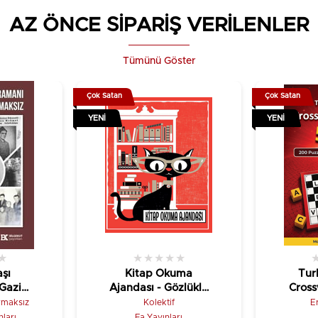
AZ ÖNCE SİPARİŞ VERİLENLER
Tümünü Göster
Çok Satan
Çok Satan
YENI
YENI
★
★
★
★
★
★
şı
Kitap Okuma
Tur
Gazi
Ajandası - Gözlüklü
Cross
aksız
Kedi
rmaksız
Kolektif
E
nları
Fa Yayınları