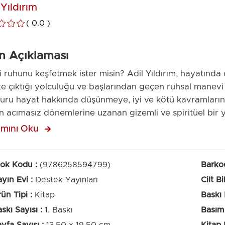
 Yıldırım
0.0
n Açıklaması
 ruhunu keşfetmek ister misin? Adil Yıldırım, hayatında
kte çıktığı yolculuğu ve başlarından geçen ruhsal manevi
kuru hayat hakkında düşünmeye, iyi ve kötü kavramların
in acımasız dönemlerine uzanan gizemli ve spiritüel bir
nsan hem de hayat üzerine ince ince döşenmiş taşlar k
mını Oku
ınıza şöyle bir bakmanızı sağlıyor. Farkındalık Okyanusu
ara kazınacak bir roman. “Her şey her zaman, içinde ol
 bir fırsat yoktur. İnsanlar, geçmişi ve geleceği sürekli
tok Kodu
(9786258594799)
Barko
 farkına bile varmadan ölüm anında pişmanlıklarla çeki
yın Evi
Destek Yayınları
Cilt Bi
tir. Ne kadar enteresan; bize verilen en büyük ders ve
ün Tipi
Kitap
Baskı
aktır çünkü tek bir anın içinde milyonlarca gizem oldu
skı Sayısı
1. Baskı
Basım 
ini görmeye başlarsın. Hayatta kimi zaman rüzgâr sen