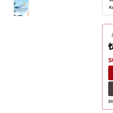
Sa
almak
Ka
S
St