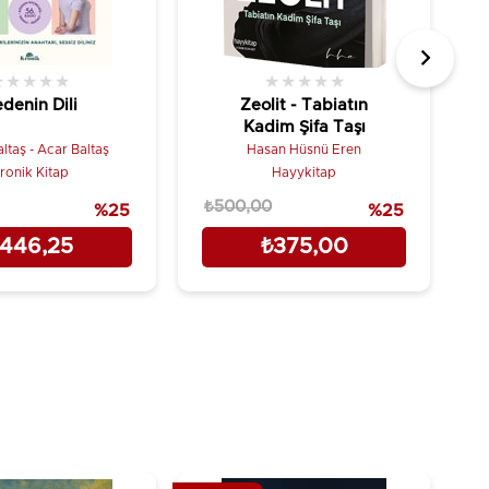
★
★
★
★
★
★
★
★
★
★
denin Dili
Zeolit - Tabiatın
Kadim Şifa Taşı
ltaş - Acar Baltaş
Hasan Hüsnü Eren
ronik Kitap
Hayykitap
₺500,00
₺
%25
%25
446,25
₺375,00