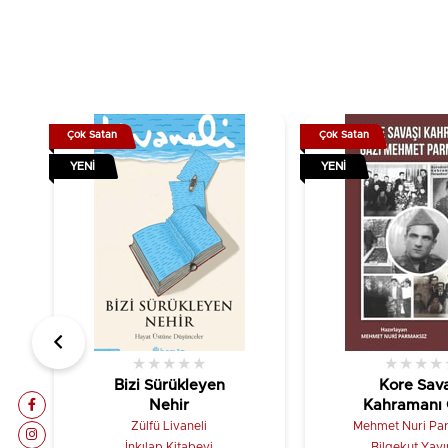
Çok Satan
Çok Satan
YENI
YENI
★
★
★
★
★
★
★
★
★
Bizi Sürükleyen
Kore Sava
Nehir
Kahramanı 
Mehmet Parm
Zülfü Livaneli
Mehmet Nuri Pa
İnkılap Kitabevi
Bilgekut Yayı