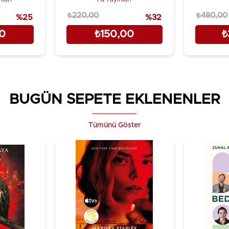
₺220,00
₺480,00
%25
%32
00
₺150,00
₺
BUGÜN SEPETE EKLENENLER
Tümünü Göster