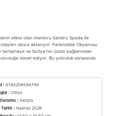
 derin etkisi olan mentoru Sandro Spada ile
 olayları okura aktarıyor. Farkındalık Okyanusu
ı tartışmaya ve Sicilya’nın üzüm bağlarından
 yolculuğa davet ediyor. Bu yolculuk esnasında
imi zaman yol gösteriyor kimi zaman durup
 kurgusu, özenli dili ve unutulmaz karakterleriyle
duğumuz anda gerçekleşir, başka bir an veya
 düşünerek yaşamın özü olan şimdiyi kaçırırlar ve
d
:
9786258594799
p giderler. Anı kaçırmak aslında hayatı ıskalamak
lgisi
Ciltsiz
 yine bizden beklenen en büyük algı şimdiyi
 Durumu
Satışta
ğunu anladığında önünde uzanıp giden fırsatlar
Tarihi
Haziran 2026
den yana eser ve kimi zaman da onu karşına