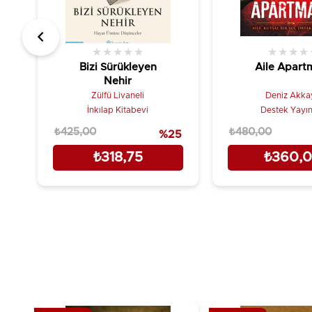
★
★
★
★
★
★
★
★
★
Bizi Sürükleyen
Aile Apart
Nehir
Zülfü Livaneli
Deniz Akka
İnkılap Kitabevi
Destek Yayın
₺425,00
₺480,00
%25
₺318,75
₺360,