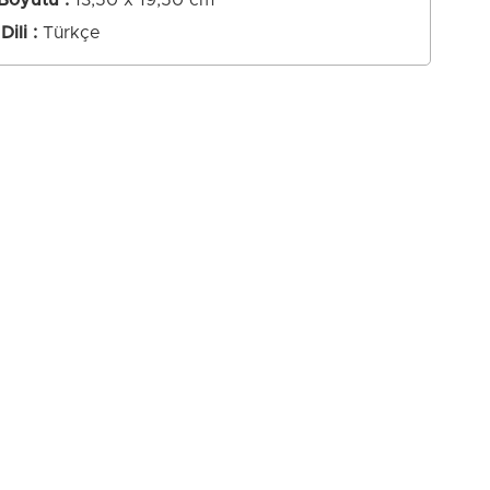
 Boyutu
13,50 x 19,50 cm
Dili
Türkçe