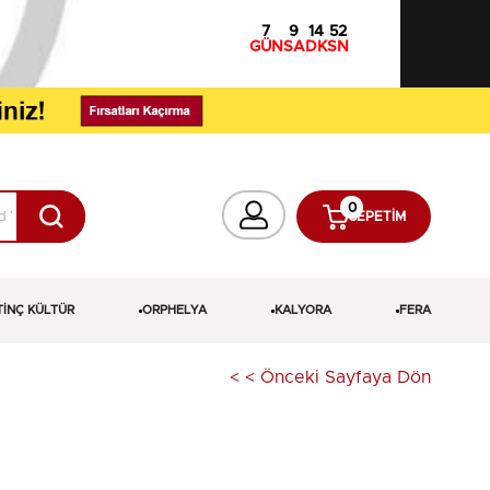
7
9
14
51
GÜN
SA
DK
SN
0
SEPETIM
TİNÇ KÜLTÜR
ORPHELYA
KALYORA
FERA
< < Önceki Sayfaya Dön