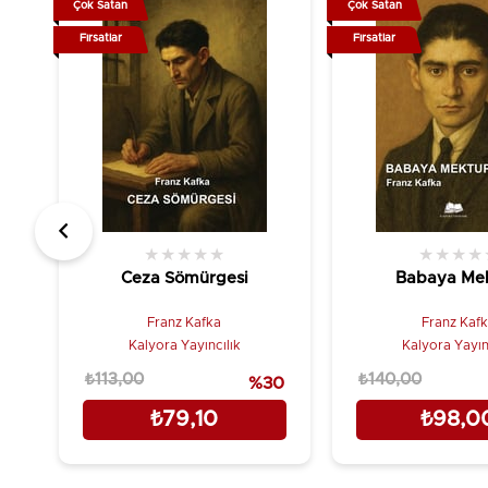
Çok Satan
Çok Satan
Fırsatlar
Fırsatlar
★
★
★
★
★
★
★
★
★
Ceza Sömürgesi
Babaya Me
Franz Kafka
Franz Kaf
Kalyora Yayıncılık
Kalyora Yayın
₺113,00
₺140,00
%30
₺79,10
₺98,0