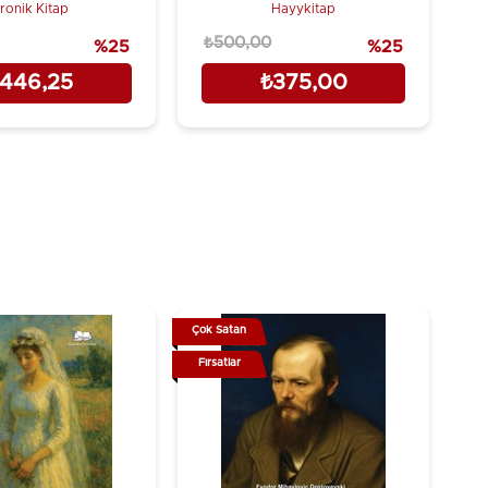
ronik Kitap
Hayykitap
₺500,00
₺
%25
%25
446,25
₺375,00
Çok Satan
Çok
Fırsatlar
Fır