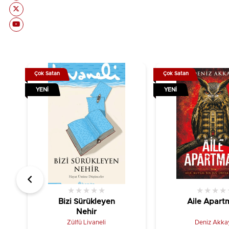
Çok Satan
Çok Satan
YENI
YENI
★
★
★
★
★
★
★
★
★
Bizi Sürükleyen
Aile Apart
Nehir
Zülfü Livaneli
Deniz Akka