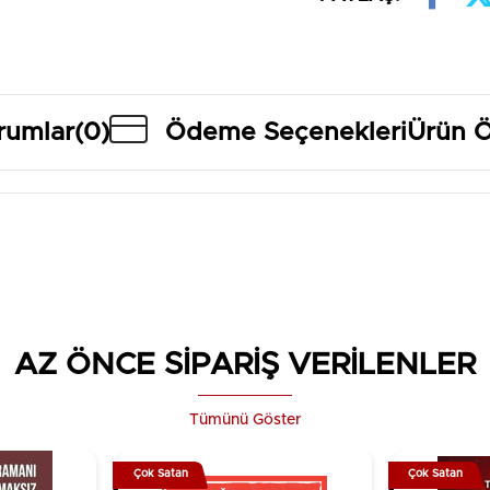
Sayısı: 244
Dili: Türkçe
rumlar
(0)
Ödeme Seçenekleri
Ürün Ö
AZ ÖNCE SİPARİŞ VERİLENLER
Tümünü Göster
Çok Satan
Çok Satan