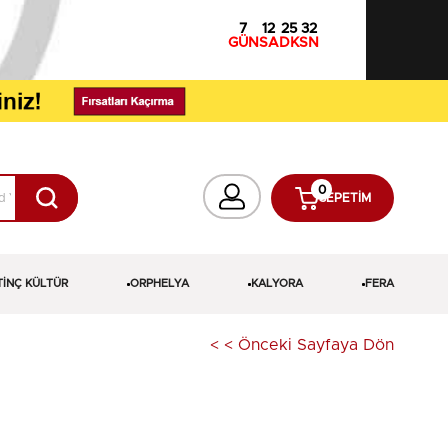
7
12
25
31
GÜN
SA
DK
SN
0
SEPETIM
TİNÇ KÜLTÜR
ORPHELYA
KALYORA
FERA
< < Önceki Sayfaya Dön