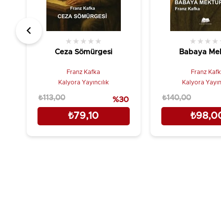
★
★
★
★
★
★
★
★
★
Ceza Sömürgesi
Babaya Me
Franz Kafka
Franz Kaf
Kalyora Yayıncılık
Kalyora Yayın
₺113,00
₺140,00
%30
₺79,10
₺98,0