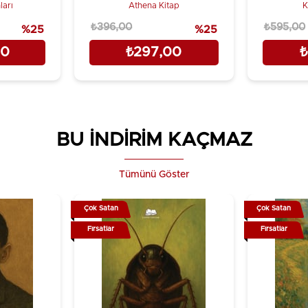
ları
Athena Kitap
K
₺396,00
₺595,00
%25
%25
00
₺297,00
₺
BU İNDİRİM KAÇMAZ
Tümünü Göster
Çok Satan
Çok Satan
Fırsatlar
Fırsatlar