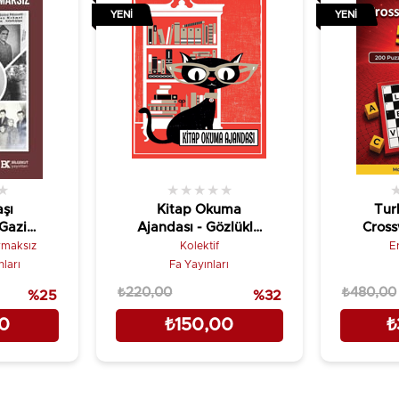
YENI
YENI
★
★
★
★
★
★
şı
Kitap Okuma
Tur
Gazi
Ajandası - Gözlüklü
Cross
aksız
Kedi
rmaksız
Kolektif
E
nları
Fa Yayınları
₺220,00
₺480,00
%25
%32
00
₺150,00
₺