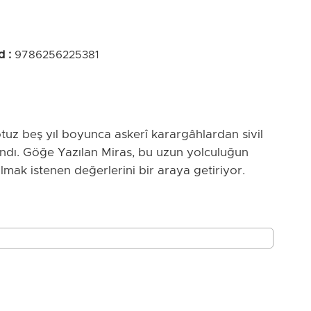
d
:
9786256225381
tuz beş yıl boyunca askerî karargâhlardan sivil
aşındı. Göğe Yazılan Miras, bu uzun yolculuğun
lmak istenen değerlerini bir araya getiriyor.
 kemiğe bürünen eğitim vizyonunu, havacılığın
u aynı çatı altında buluşturuyor. Afganistan’dan
iversitelerde ve uçuş okullarında yetişen
sani bir bakış sunuyor.
e açılan kapıları, birlikte üretmenin gücünü ve
ın titiz editörlüğü ve Yaren Dikicioğlu’nun