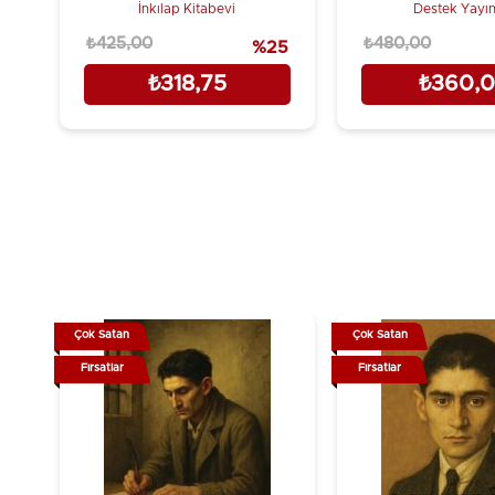
İnkılap Kitabevi
Destek Yayın
₺425,00
₺480,00
%25
₺318,75
₺360,
Çok Satan
Çok Satan
Fırsatlar
Fırsatlar