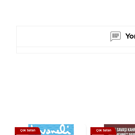
Sayfa 
Yayın 
Yo
Çok Satan
Çok Satan