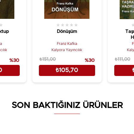
★
★
★
★
★
★
ktup
Dönüşüm
Taş
H
ka
Franz Kafka
F
cılık
Kalyora Yayıncılık
Kaly
₺151,00
₺111,00
%30
%30
0
₺105,70
SON BAKTIĞINIZ ÜRÜNLER