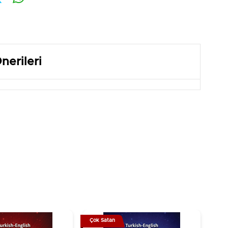
nerileri
Çok Satan
Çok