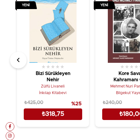
YENI
YENI
★
★
★
★
★
★
★
★
★
Bizi Sürükleyen
Kore Sava
Nehir
Kahramanı 
Mehmet Parm
Zülfü Livaneli
Mehmet Nuri Pa
İnkılap Kitabevi
Bilgekut Yayı
₺425,00
₺240,00
%25
₺318,75
₺180,