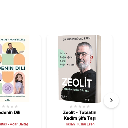
★
★
★
★
★
★
★
★
★
★
denin Dili
Zeolit - Tabiatın
Kadim Şifa Taşı
ltaş - Acar Baltaş
Hasan Hüsnü Eren