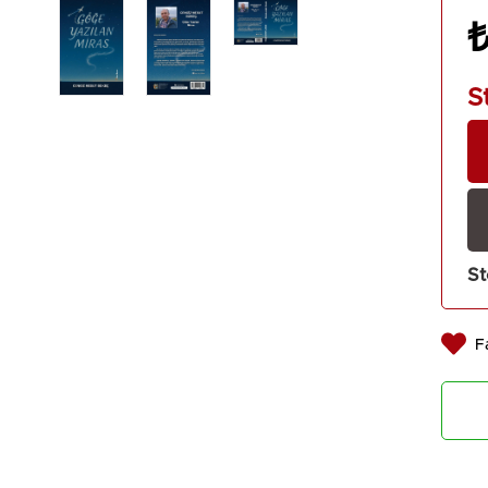
büyük
S
Baskı 
Baskı 
Baskı S
Kağıt 
St
Cilt Ti
F
Editör
Dizgi 
Kapak