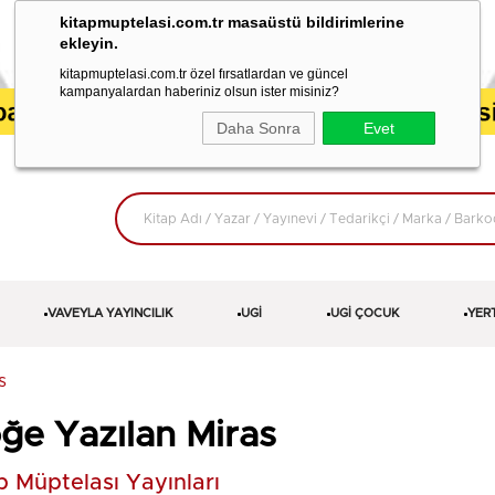
kitapmuptelasi.com.tr masaüstü bildirimlerine
ekleyin.
kitapmuptelasi.com.tr özel fırsatlardan ve güncel
kampanyalardan haberiniz olsun ister misiniz?
Daha Sonra
Evet
VAVEYLA YAYINCILIK
UGİ
UGİ ÇOCUK
YER
s
ğe Yazılan Miras
p Müptelası Yayınları