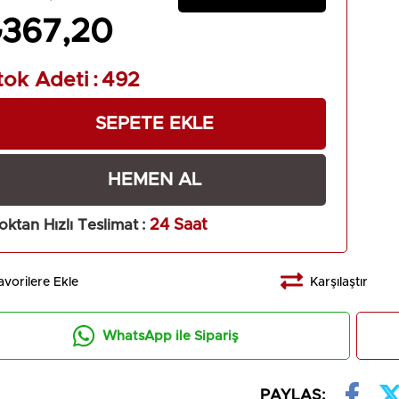
 emeğiyle derlenen bu eser, yalnızca bilgi değil, değer 
₺367,20
tok Adeti
:
492
Tarihi: 30.11.2025
Boyutu: 13,5 x 21,5
ayısı: 1. Baskı
Cinsi: 2. Hamur Kitap Kağıdı
oktan Hızlı Teslimat
:
24 Saat
pi: Citsiz
avorilere Ekle
Karşılaştır
:
Müptela Ajans
& Mizanpaj:
Müptela Ajans
WhatsApp ile Sipariş
 Tasarımı:
Müptela Ajans
PAYLAŞ: