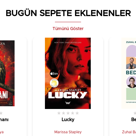
BUGÜN SEPETE EKLENENLER
Tümünü Göster
★
★
★
★
★
★
manı
Lucky
Be
ya
Marissa Stapley
Zuhal Ba