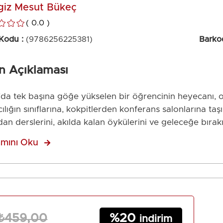
giz Mesut Bükeç
0.0
 Kodu
(9786256225381)
Barko
n Açıklaması
da tek başına göğe yükselen bir öğrencinin heyecanı, o
ılığın sınıflarına, kokpitlerden konferans salonlarına t
an derslerini, akılda kalan öykülerini ve geleceğe bırakı
mını Oku
tap; emniyet kültürünü adaletle yoğuran yaklaşımı, ete
r ve mirasını, değişimle büyüyen bir gelecek tasavvurun
a’ya, Danimarka’dan Tanzanya’ya uzanan görevlerin, ün
rce öğrencinin ortak paydasında, okuyucuya pratik ve in
lar ilerledikçe “Gökmen” idealinin izini sürecek; gençler
20
şılmış sorumluluğun anlamını keşfedeceksiniz. Müge Naz’
₺459,00