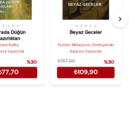
★
★
★
★
★
★
★
★
★
★
rada Düğün
Beyaz Geceler
azırlıkları
ranz Kafka
Fyodor Mihayloviç Dostoyevski
ora Yayıncılık
Kalyora Yayıncılık
₺157,00
₺
%30
%30
₺77,70
₺109,90