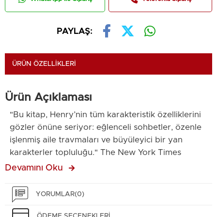
PAYLAŞ:
ÜRÜN ÖZELLIKLERI
Ürün Açıklaması
"Bu kitap, Henry’nin tüm karakteristik özelliklerini
gözler önüne seriyor: eğlenceli sohbetler, özenle
işlenmiş aile travmaları ve büyüleyici bir yan
karakterler topluluğu." The New York Times
Daphne, nişanlısı Peter’ın hikâyelerini anlatışını her
Devamını Oku
zaman çok sevmişti. Nasıl tanıştıklarını, nasıl âşık
olduklarını ve birlikte bir hayat kurmak için
YORUMLAR
(0)
Peter’ın göl kenarındaki memleketine nasıl
taşındıklarını. Peter bu hikâyeyi gerçekten çok iyi
ÖDEME SEÇENEKLERI