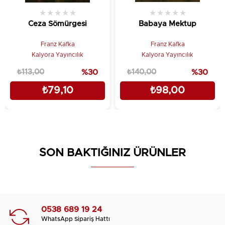
★
★
★
★
★
★
★
★
★
★
Ceza Sömürgesi
Babaya Mektup
Franz Kafka
Franz Kafka
Kalyora Yayıncılık
Kalyora Yayıncılık
₺113,00
%30
₺140,00
%30
₺79,10
₺98,00
SON BAKTIĞINIZ ÜRÜNLER
0538 689 19 24
WhatsApp Sipariş Hattı