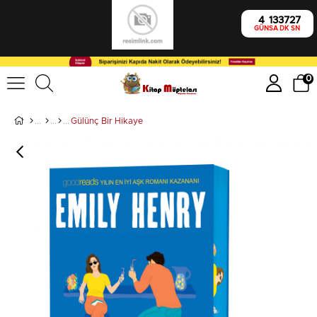
4
13
37
27
GÜN
SA
DK
SN
0
Gülünç Bir Hikaye