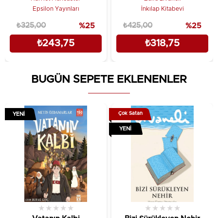
olması imkânsız... değil mi?
Epsilon Yayınları
İnkılap Kitabevi
₺325,00
%25
₺425,00
%25
₺243,75
₺318,75
BUGÜN SEPETE EKLENENLER
Çok Satan
YENI
YENI
★
★
★
★
★
★
★
★
★
★