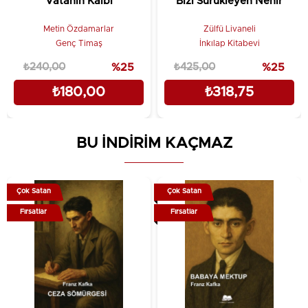
Vatanın Kalbi
Bizi Sürükleyen Nehir
Metin Özdamarlar
Zülfü Livaneli
Genç Timaş
İnkılap Kitabevi
₺240,00
%25
₺425,00
%25
₺180,00
₺318,75
BU İNDİRİM KAÇMAZ
Çok Satan
Çok Satan
Fırsatlar
Fırsatlar