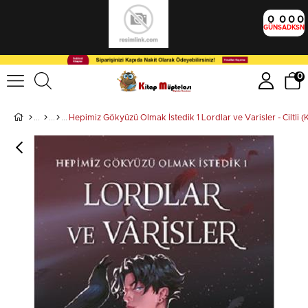
0
0
0
0
GÜN
SA
DK
SN
0