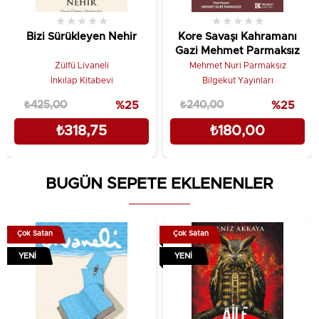
★
★
★
★
★
★
★
★
★
★
Bizi Sürükleyen Nehir
Kore Savaşı Kahramanı
Gazi Mehmet Parmaksız
Zülfü Livaneli
Mehmet Nuri Parmaksız
İnkılap Kitabevi
Bilgekut Yayınları
₺425,00
%25
₺240,00
%25
₺318,75
₺180,00
BUGÜN SEPETE EKLENENLER
Çok Satan
Çok Satan
YENI
YENI