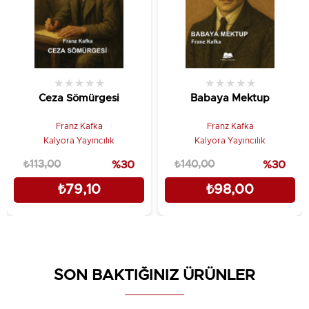
★
★
★
★
★
★
★
★
★
★
Ceza Sömürgesi
Babaya Mektup
Franz Kafka
Franz Kafka
Kalyora Yayıncılık
Kalyora Yayıncılık
₺113,00
%30
₺140,00
%30
₺79,10
₺98,00
SON BAKTIĞINIZ ÜRÜNLER