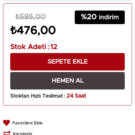
20
₺595,00
₺476,00
Stok Adeti
:
12
Stoktan Hızlı Teslimat
:
24 Saat
Favorilere Ekle
Karşılaştır