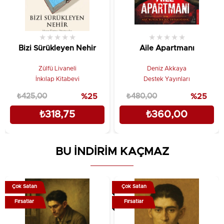
★
★
★
★
★
★
★
★
★
★
Bizi Sürükleyen Nehir
Aile Apartmanı
Zülfü Livaneli
Deniz Akkaya
İnkılap Kitabevi
Destek Yayınları
₺425,00
%25
₺480,00
%25
₺318,75
₺360,00
BU İNDİRİM KAÇMAZ
Çok Satan
Çok Satan
Fırsatlar
Fırsatlar