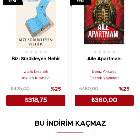
YENI
YENI
★
★
★
★
★
★
★
★
★
★
Bizi Sürükleyen Nehir
Aile Apartmanı
Zülfü Livaneli
Deniz Akkaya
İnkılap Kitabevi
Destek Yayınları
₺425,00
%25
₺480,00
%25
₺318,75
₺360,00
BU İNDİRİM KAÇMAZ