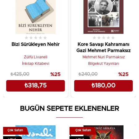
kuşakların kaderini değiştirecek acı ve hüzün dolu
bir hikâyenin başlangıcı olduğu kadar, büyük bir
destanın da müjdecisidir!
Tanıtım Metni
★
★
★
★
★
★
★
★
★
★
Bizi Sürükleyen Nehir
Kore Savaşı Kahramanı
Gazi Mehmet Parmaksız
Zülfü Livaneli
Mehmet Nuri Parmaksız
İnkılap Kitabevi
Bilgekut Yayınları
₺425,00
%25
₺240,00
%25
₺318,75
₺180,00
BUGÜN SEPETE EKLENENLER
Çok Satan
Çok Satan