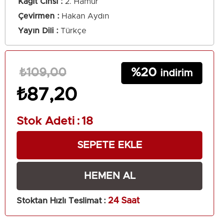
Kağıt Cinsi
2. Hamur
Çevirmen
Hakan Aydın
Yayın Dili
Türkçe
20
₺109,00
₺87,20
Stok Adeti
:
18
Stoktan Hızlı Teslimat
:
24 Saat