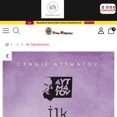
0
0
0
0
GÜN
SA
DK
SN
0
İlk Öğretmenim