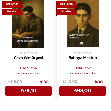
Çok Satan
Çok Satan
Fırsatlar
Fırsatlar
★
★
★
★
★
★
★
★
★
★
Ceza Sömürgesi
Babaya Mektup
Franz Kafka
Franz Kafka
Kalyora Yayıncılık
Kalyora Yayıncılık
₺113,00
%30
₺140,00
%30
₺79,10
₺98,00