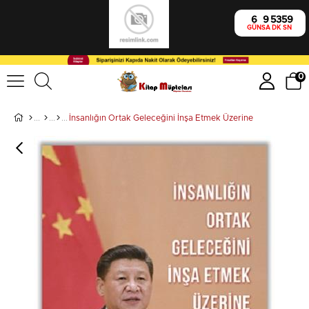
6
9
53
59
GÜN
SA
DK
SN
0
İnsanlığın Ortak Geleceğini İnşa Etmek Üzerine