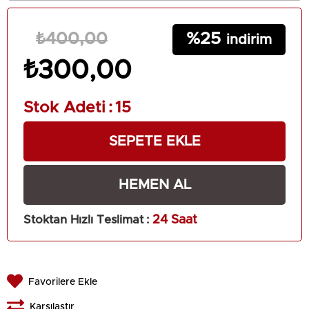
25
₺400,00
₺300,00
Stok Adeti
:
15
Stoktan Hızlı Teslimat
:
24 Saat
Favorilere Ekle
Karşılaştır