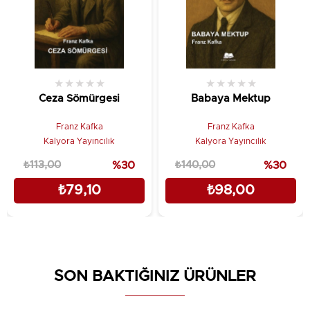
★
★
★
★
★
★
★
★
★
★
Ceza Sömürgesi
Babaya Mektup
Franz Kafka
Franz Kafka
Kalyora Yayıncılık
Kalyora Yayıncılık
₺113,00
%30
₺140,00
%30
₺79,10
₺98,00
SON BAKTIĞINIZ ÜRÜNLER