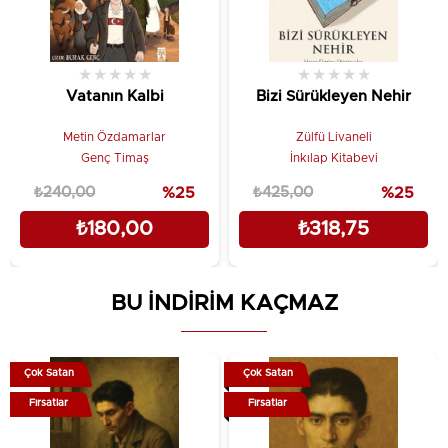
★
★
★
★
★
★
★
★
★
★
Vatanın Kalbi
Bizi Sürükleyen Nehir
Metin Özdamarlar
Zülfü Livaneli
Genç Timaş
İnkılap Kitabevi
₺240,00
%25
₺425,00
%25
₺180,00
₺318,75
BU İNDİRİM KAÇMAZ
Çok Satan
Çok Satan
Fırsatlar
Fırsatlar