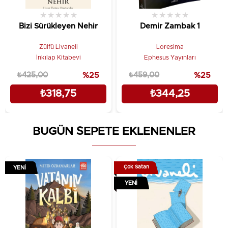
★
★
★
★
★
★
★
★
★
★
Bizi Sürükleyen Nehir
Demir Zambak 1
Zülfü Livaneli
Loresima
İnkılap Kitabevi
Ephesus Yayınları
₺425,00
%25
₺459,00
%25
₺318,75
₺344,25
BUGÜN SEPETE EKLENENLER
Çok Satan
YENI
YENI