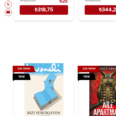
₺425,00
₺459,00
%25
₺318,75
₺344,
Çok Satan
Çok Satan
YENI
YENI