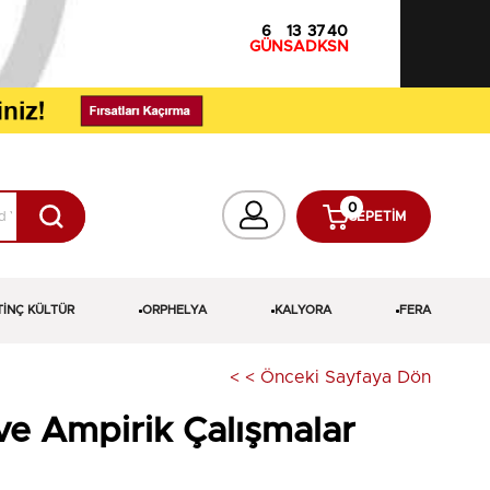
6
13
37
39
GÜN
SA
DK
SN
0
SEPETIM
TİNÇ KÜLTÜR
ORPHELYA
KALYORA
FERA
< < Önceki Sayfaya Dön
 ve Ampirik Çalışmalar