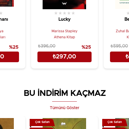
★
★
★
★
★
★
manı
Lucky
Be
ya
Marissa Stapley
Zuhal Ba
ları
Athena Kitap
K
₺396,00
₺595,00
%25
%25
00
₺297,00
₺
BU İNDİRİM KAÇMAZ
Tümünü Göster
Çok Satan
Çok Satan