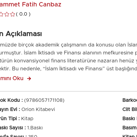
ammet Fatih Canbaz
0.0
n Açıklaması
üzde birçok akademik çalışmanın da konusu olan İslam İ
urmuştur. İslam İktisadı ve Finansı alanının mefkuresine 
atürün konvansiyonel finans literatürüne nazaran henüz
ktir. Bu nedenle, “İslam İktisadı ve Finansı” üst başlığınd
ik Çalışmalar” olmak üzere iki adet editöryal kitap tev
mını Oku
ler, ülkemizin kıymetli üniversitelerden alanında uzman ho
Türkçe olan eserlerde, birçok farklı başlık ve içerik edit
rilmiştir. Eserler, İslam İktisadı ve Finansı alanının teorik
tok Kodu
(9786057171108)
Barko
nsiyonel finans sistemi ile mukayesesi, günümüz iktisadi
yın Evi
Orion Kitabevi
Cilt Bi
lojiler, bankacılık, sukuk ve diğer para ve sermaye piya
ün Tipi
Kitap
Baskı
anmıştır.
skı Sayısı
1.Baskı
Basım 