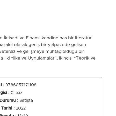
ktisadı ve Finansı kendine has bir literatür
paralel olarak geniş bir yelpazede gelişen
 yetersiz ve gelişmeye muhtaç olduğu bir
a ilki “İlke ve Uygulamalar”, ikincisi “Teorik ve
eccühlerinize sunulmuştur. Kitaplarda yer alan
calarımız tarafından titizlikle yazılmıştır. Yazı
öryal süreçten geçirilip özenle seçilmeye gayret
 altyapısı, yöntemlere ilişkin tartışmalar,
d
:
9786057171108
 meselelerine alternatif çözüm önerileri, finansal
lgisi
Ciltsiz
sası araçlarını da kapsayacak şekilde
 Durumu
Satışta
Tarihi
2022