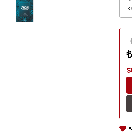
Sa
Tanıtım 
Ka
S
F