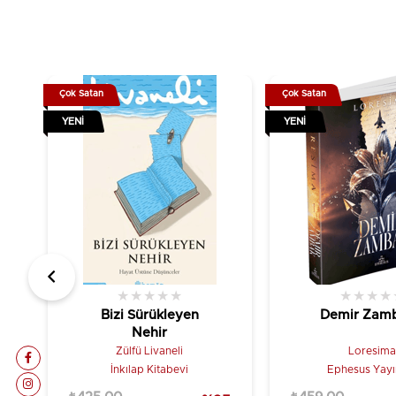
Çok Satan
Çok Satan
YENI
YENI
★
★
★
★
★
★
★
★
★
Bizi Sürükleyen
Demir Zamb
Nehir
Zülfü Livaneli
Loresima
İnkılap Kitabevi
Ephesus Yayın