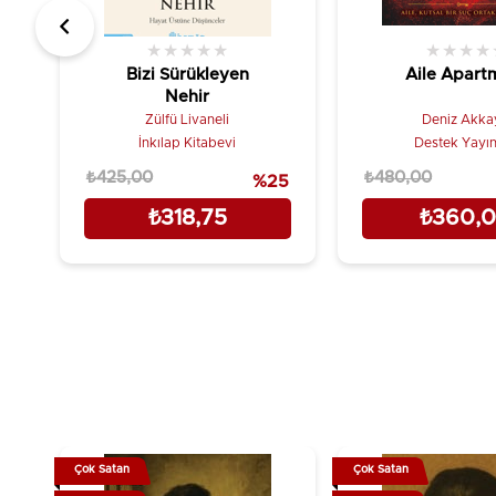
★
★
★
★
★
★
★
★
★
Bizi Sürükleyen
Aile Apart
Nehir
Zülfü Livaneli
Deniz Akka
İnkılap Kitabevi
Destek Yayın
₺425,00
₺480,00
%25
₺318,75
₺360,
Çok Satan
Çok Satan