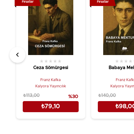
Fırsatlar
Fırsatlar
★
★
★
★
★
★
★
★
★
Ceza Sömürgesi
Babaya Me
Franz Kafka
Franz Kaf
Kalyora Yayıncılık
Kalyora Yayın
₺113,00
₺140,00
%30
₺79,10
₺98,0