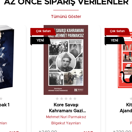
AZ ÖNCE SİPARİŞ VERİLENLER
Tümünü Göster
Çok Satan
Çok Satan
YENI
YENI
★
★
★
★
★
★
ak 1
Kore Savaşı
Ki
Kahramanı Gazi
Ajand
Mehmet Parmaksız
Mehmet Nuri Parmaksız
ları
Bilgekut Yayınları
F