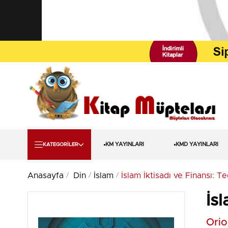
KM YAYINLARI
KMD YAYINLARI
KATEGORİLER
Anasayfa
Din
İslam
İslam İktisadı ve Finansı: T
İs
Orio