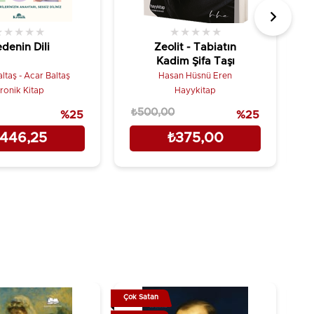
★
★
★
★
★
★
★
★
★
★
denin Dili
Zeolit - Tabiatın
Kadim Şifa Taşı
ltaş - Acar Baltaş
Hasan Hüsnü Eren
ronik Kitap
Hayykitap
₺500,00
₺
%25
%25
446,25
₺375,00
Çok Satan
Çok