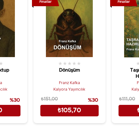
Fırsatlar
Fırsatlar
★
★
★
★
★
★
ktup
Dönüşüm
Taş
H
ka
Franz Kafka
F
cılık
Kalyora Yayıncılık
Kaly
₺151,00
₺111,00
%30
%30
0
₺105,70