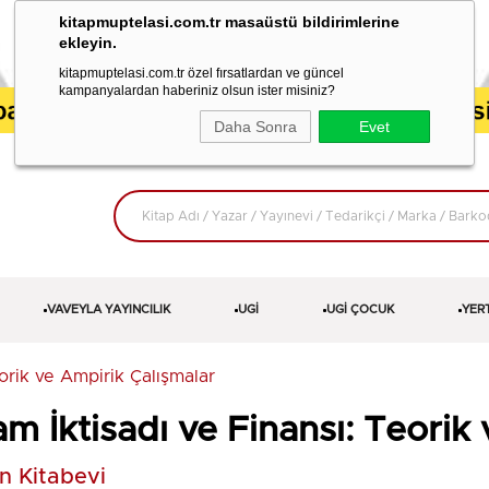
kitapmuptelasi.com.tr masaüstü bildirimlerine
ekleyin.
kitapmuptelasi.com.tr özel fırsatlardan ve güncel
kampanyalardan haberiniz olsun ister misiniz?
Daha Sonra
Evet
VAVEYLA YAYINCILIK
UGİ
UGİ ÇOCUK
YER
eorik ve Ampirik Çalışmalar
lam İktisadı ve Finansı: Teorik
n Kitabevi