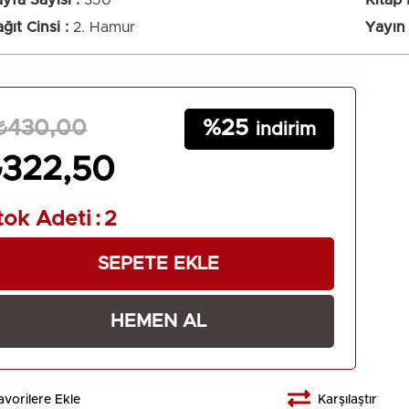
yfa Sayısı
350
Kitap
Metni
ğıt Cinsi
2. Hamur
Yayın 
25
₺430,00
₺322,50
tok Adeti
:
2
avorilere Ekle
Karşılaştır