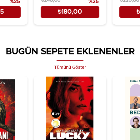
₺240,00
₺220,00
%25
%25
25
₺180,00
₺
BUGÜN SEPETE EKLENENLER
Tümünü Göster