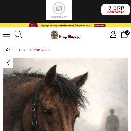
7
3
17
16
GÜN
SA
DK
SN
0
Kahbe Veda