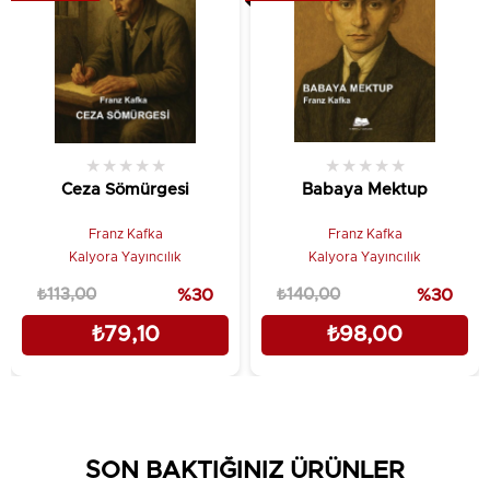
★
★
★
★
★
★
★
★
★
★
Ceza Sömürgesi
Babaya Mektup
Franz Kafka
Franz Kafka
Kalyora Yayıncılık
Kalyora Yayıncılık
₺113,00
%30
₺140,00
%30
₺79,10
₺98,00
SON BAKTIĞINIZ ÜRÜNLER