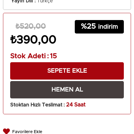
Yayın Dili
Türkçe
25
₺520,00
₺390,00
Stok Adeti
:
15
Stoktan Hızlı Teslimat
:
24 Saat
Favorilere Ekle