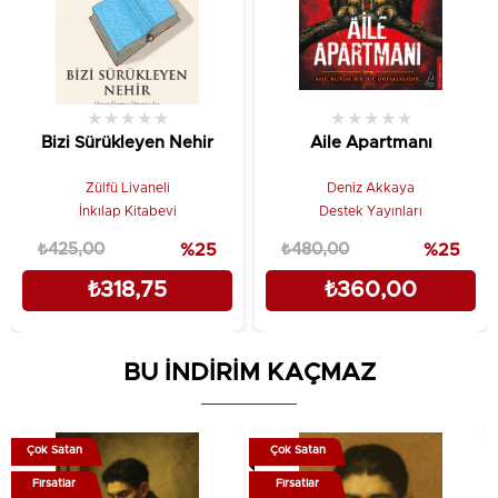
★
★
★
★
★
★
★
★
★
★
Bizi Sürükleyen Nehir
Aile Apartmanı
Zülfü Livaneli
Deniz Akkaya
İnkılap Kitabevi
Destek Yayınları
₺425,00
%25
₺480,00
%25
₺318,75
₺360,00
BU İNDİRİM KAÇMAZ
Çok Satan
Çok Satan
Fırsatlar
Fırsatlar