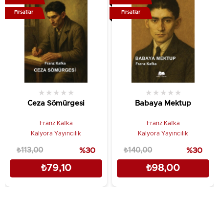
Fırsatlar
Fırsatlar
★
★
★
★
★
★
★
★
★
★
Ceza Sömürgesi
Babaya Mektup
Franz Kafka
Franz Kafka
Kalyora Yayıncılık
Kalyora Yayıncılık
₺113,00
%30
₺140,00
%30
₺79,10
₺98,00