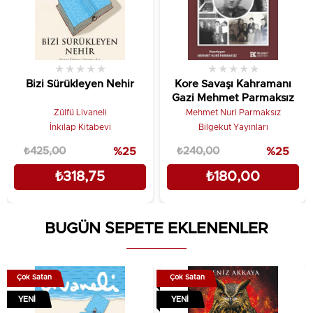
★
★
★
★
★
★
★
★
★
★
Bizi Sürükleyen Nehir
Kore Savaşı Kahramanı
Gazi Mehmet Parmaksız
Zülfü Livaneli
Mehmet Nuri Parmaksız
İnkılap Kitabevi
Bilgekut Yayınları
₺425,00
%25
₺240,00
%25
₺318,75
₺180,00
BUGÜN SEPETE EKLENENLER
Çok Satan
Çok Satan
YENI
YENI