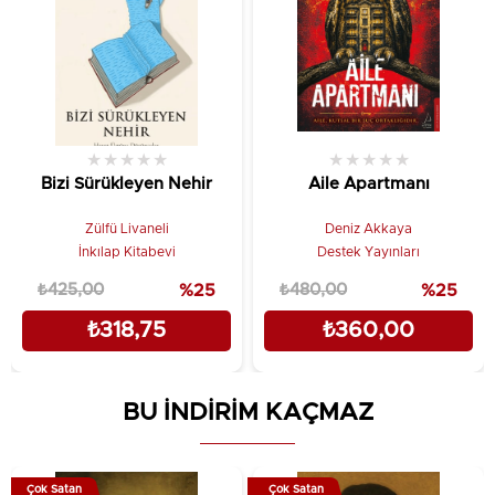
★
★
★
★
★
★
★
★
★
★
Bizi Sürükleyen Nehir
Aile Apartmanı
Zülfü Livaneli
Deniz Akkaya
İnkılap Kitabevi
Destek Yayınları
₺425,00
%25
₺480,00
%25
₺318,75
₺360,00
BU İNDİRİM KAÇMAZ
Çok Satan
Çok Satan