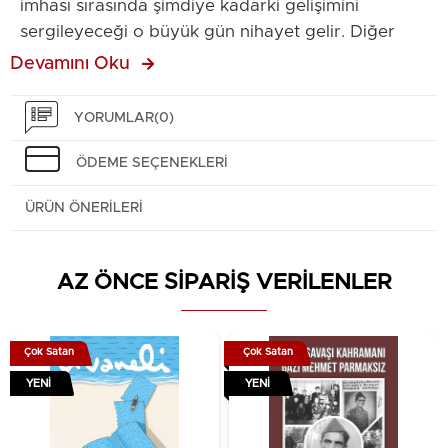
imhası sırasında şimdiye kadarki gelişimini
sergileyeceği o büyük gün nihayet gelir. Diğer
yandan Reno’nun hızla güçlenişine bizzat tanık
Devamını Oku
olan İharu, kendi performansının yerinde sayması
karşısında karmaşık duygular içindedir. Bu iki
YORUMLAR
(0)
genç, canavar avındayken, Reno’da beklenmedik
bir değişim baş gösterir! Umudun filizlendiği
ÖDEME SEÇENEKLERI
sekizinci cilt!
ÜRÜN ÖNERILERI
AZ ÖNCE SİPARİŞ VERİLENLER
Çok Satan
Çok Satan
YENI
YENI