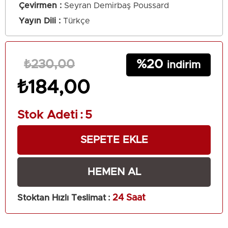
Çevirmen
Seyran Demirbaş Poussard
Yayın Dili
Türkçe
20
₺230,00
₺184,00
Stok Adeti
:
5
Stoktan Hızlı Teslimat
:
24 Saat