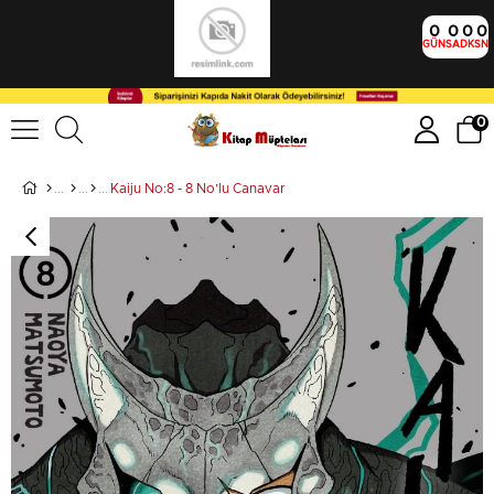
0
0
0
0
GÜN
SA
DK
SN
0
Kaiju No:8 - 8 No’lu Canavar