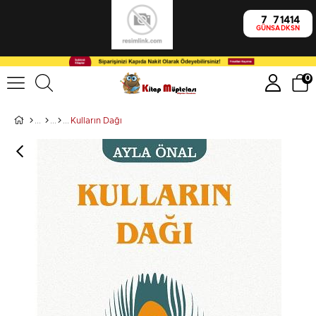
7
7
14
14
GÜN
SA
DK
SN
0
Kulların Dağı