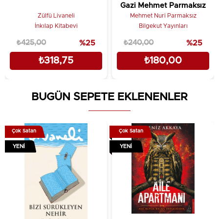
Gazi Mehmet Parmaksız
Zülfü Livaneli
Mehmet Nuri Parmaksız
İnkılap Kitabevi
Bilgekut Yayınları
₺425,00
%25
₺240,00
%25
₺318,75
₺180,00
BUGÜN SEPETE EKLENENLER
Çok Satan
Çok Satan
YENI
YENI