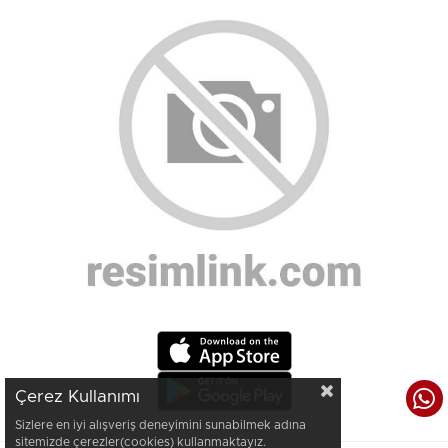
Çerez Kullanımı
Sizlere en iyi alışveriş deneyimini sunabilmek adına
sitemizde çerezler(cookies) kullanmaktayız.