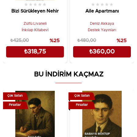
★
★
★
★
★
★
★
★
★
★
Bizi Sürükleyen Nehir
Aile Apartmanı
Zülfü Livaneli
Deniz Akkaya
İnkılap Kitabevi
Destek Yayınları
₺425,00
%25
₺480,00
%25
₺318,75
₺360,00
BU İNDİRİM KAÇMAZ
Çok Satan
Çok Satan
Fırsatlar
Fırsatlar