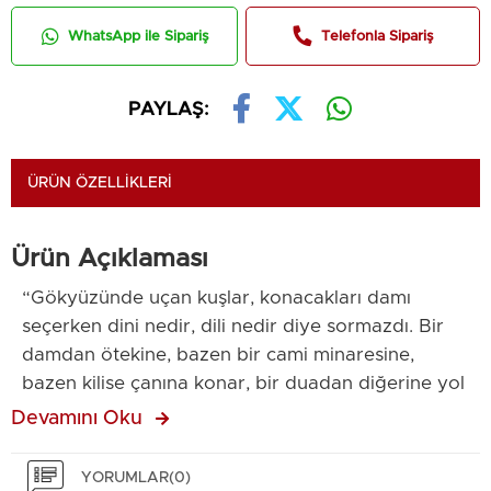
WhatsApp ile Sipariş
Telefonla Sipariş
PAYLAŞ:
ÜRÜN ÖZELLIKLERI
Ürün Açıklaması
“Gökyüzünde uçan kuşlar, konacakları damı
seçerken dini nedir, dili nedir diye sormazdı. Bir
damdan ötekine, bazen bir cami minaresine,
bazen kilise çanına konar, bir duadan diğerine yol
alıp dururlardı. Kuşlar bile bunu bilirken insan
Devamını Oku
neden ayırırdı insanı?” Mardin’de zamanın
derinliklerine gömülü bir sır, yankısını yitirmemiş
YORUMLAR
(0)