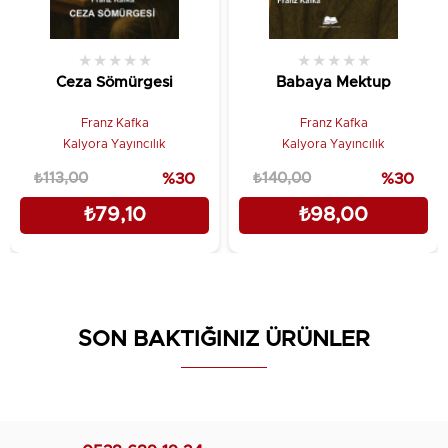
★
★
★
★
★
★
★
★
★
★
Ceza Sömürgesi
Babaya Mektup
Franz Kafka
Franz Kafka
Kalyora Yayıncılık
Kalyora Yayıncılık
₺113,00
%30
₺140,00
%30
₺79,10
₺98,00
SON BAKTIĞINIZ ÜRÜNLER