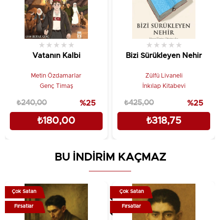
★
★
★
★
★
★
★
★
★
★
Vatanın Kalbi
Bizi Sürükleyen Nehir
Metin Özdamarlar
Zülfü Livaneli
Genç Timaş
İnkılap Kitabevi
₺240,00
%25
₺425,00
%25
₺180,00
₺318,75
BU İNDİRİM KAÇMAZ
Çok Satan
Çok Satan
Fırsatlar
Fırsatlar