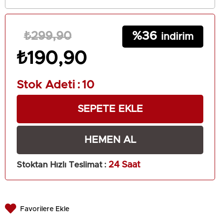
36
₺299,90
₺190,90
Stok Adeti
:
10
Stoktan Hızlı Teslimat
:
24 Saat
Favorilere Ekle