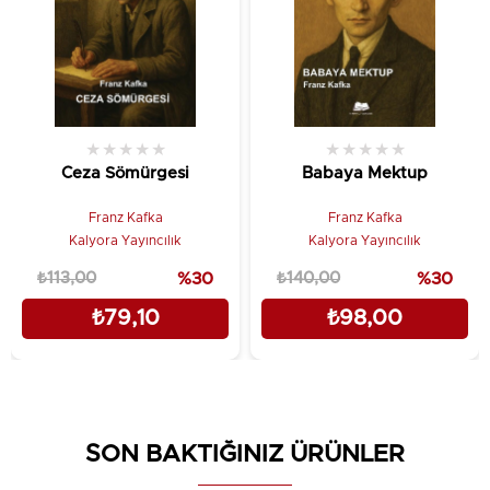
★
★
★
★
★
★
★
★
★
★
Ceza Sömürgesi
Babaya Mektup
Franz Kafka
Franz Kafka
Kalyora Yayıncılık
Kalyora Yayıncılık
₺113,00
%30
₺140,00
%30
₺79,10
₺98,00
SON BAKTIĞINIZ ÜRÜNLER