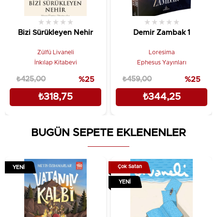
★
★
★
★
★
★
★
★
★
★
Bizi Sürükleyen Nehir
Demir Zambak 1
Zülfü Livaneli
Loresima
İnkılap Kitabevi
Ephesus Yayınları
₺425,00
%25
₺459,00
%25
₺318,75
₺344,25
BUGÜN SEPETE EKLENENLER
Çok Satan
YENI
YENI