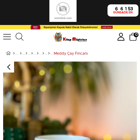
6
6
1
53
GÜN
SA
DK
SN
0
Meddy Çay Fincanı