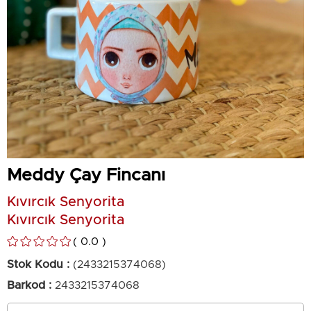
Meddy Çay Fincanı
Kıvırcık Senyorita
Kıvırcık Senyorita
0.0
Stok Kodu
(2433215374068)
Barkod
:
2433215374068