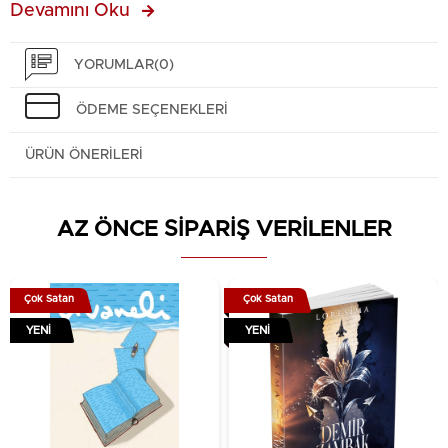
Devamını Oku
Yükseklik: 6 Cm
Özellikler:
YORUMLAR
(0)
Birinci kalite seramikten üretilmiştir
ÖDEME SEÇENEKLERI
Bulaşık makinesinde yıkamanız tavsiye
edilmez. Uzun süre aynı kalitede
ÜRÜN ÖNERILERI
kullanabilmek için elde yıkayınız.
Sıcak ve soğuk tüm içecekler için uygundur
AZ ÖNCE SİPARİŞ VERİLENLER
Çok Satan
Çok Satan
YENI
YENI