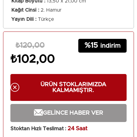
Kitap Boyutu
13,50 x 21,00 cm
Kağıt Cinsi
2. Hamur
Yayın Dili
Türkçe
15
₺120,00
₺102,00
ÜRÜN STOKLARIMIZDA
KALMAMIŞTIR.
GELINCE HABER VER
Stoktan Hızlı Teslimat
:
24 Saat