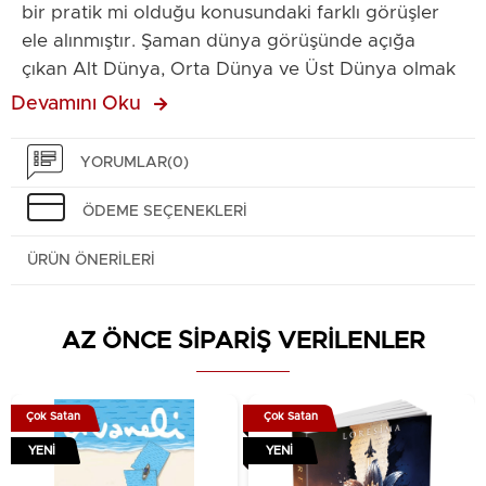
bir pratik mi olduğu konusundaki farklı görüşler
ele alınmıştır. Şaman dünya görüşünde açığa
çıkan Alt Dünya, Orta Dünya ve Üst Dünya olmak
üzere üç dünya anlayışı açıklanmış; Şamanın
Devamını Oku
kutsal olan ile iletişim kurabilen, farklı âlemler
arasında yolculuk yapabilen, ruhların yardımı ile
YORUMLAR
(0)
toplumsal sorunları çözüp, hastalıklara çare
bulabilen özelliğinden söz edilmiştir. Adayın
ÖDEME SEÇENEKLERI
Şaman olabilmesi için geçtiği erginlik töreni ele
ÜRÜN ÖNERILERI
alınmış ve Şamanın en önemli işlevlerinden
sağaltım ve törenleri yönetme hakkında bilgi
verilmiştir. Kutsalın görünürleşmesi olarak Şaman
AZ ÖNCE SİPARİŞ VERİLENLER
giysisi ve davulundan söz edilmiştir.Eserde ayrıca
toplumlardaki cinsiyet algılarının ekonomik
faaliyetlerle ilişki içinde olduğu anlatılmaya
Çok Satan
Çok Satan
çalışılmıştır. Bu amaçla tarihteki toplumların,
YENI
YENI
toplayıcılık- avcılık, bahçecilik, çobanlık, köylü