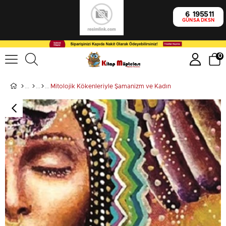
6
19
55
10
GÜN
SA
DK
SN
0
Mitolojik Kökenleriyle Şamanizm ve Kadın