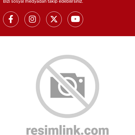
Bizi sosyal medyadan takip edebilirsiniz.