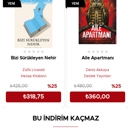
YENI
YENI
Tanıtım Metni
★
★
★
★
★
★
★
★
★
★
Bizi Sürükleyen Nehir
Aile Apartmanı
Zülfü Livaneli
Deniz Akkaya
İnkılap Kitabevi
Destek Yayınları
₺425,00
%25
₺480,00
%25
₺318,75
₺360,00
BU İNDİRİM KAÇMAZ