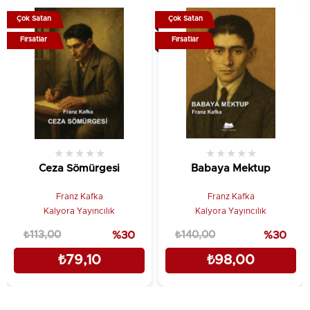
Çok Satan
Çok Satan
Fırsatlar
Fırsatlar
★
★
★
★
★
★
★
★
★
★
Ceza Sömürgesi
Babaya Mektup
Franz Kafka
Franz Kafka
Kalyora Yayıncılık
Kalyora Yayıncılık
₺113,00
%30
₺140,00
%30
₺79,10
₺98,00