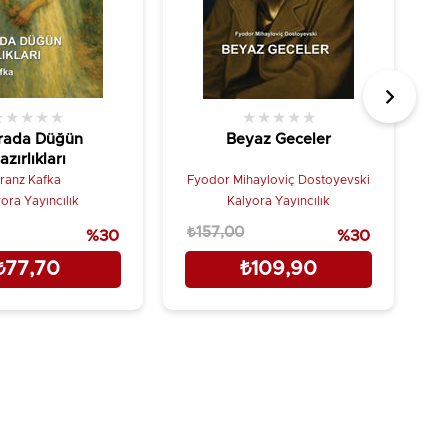
★
★
★
★
★
★
★
★
★
★
rada Düğün
Beyaz Geceler
azırlıkları
ranz Kafka
Fyodor Mihayloviç Dostoyevski
ora Yayıncılık
Kalyora Yayıncılık
₺157,00
₺
%30
%30
₺77,70
₺109,90