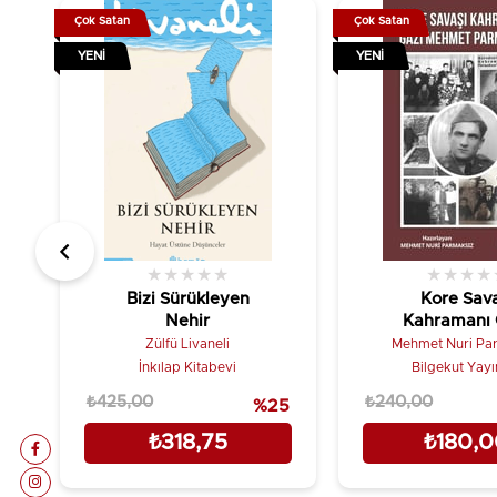
Çok Satan
Çok Satan
YENI
YENI
★
★
★
★
★
★
★
★
★
Bizi Sürükleyen
Kore Sava
Nehir
Kahramanı 
Mehmet Parm
Zülfü Livaneli
Mehmet Nuri Pa
İnkılap Kitabevi
Bilgekut Yayı
₺425,00
₺240,00
%25
₺318,75
₺180,