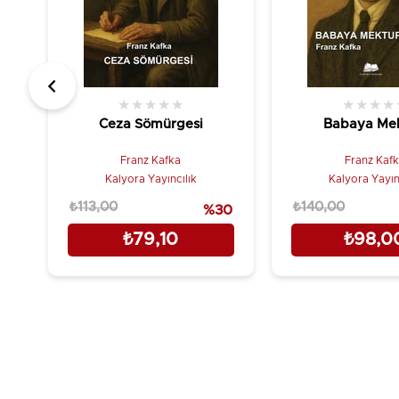
★
★
★
★
★
★
★
★
★
Ceza Sömürgesi
Babaya Me
Franz Kafka
Franz Kaf
Kalyora Yayıncılık
Kalyora Yayın
₺113,00
₺140,00
%30
₺79,10
₺98,0