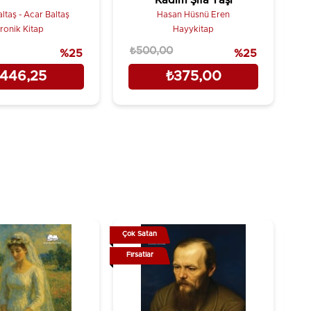
Kadim Şifa Taşı
ltaş - Acar Baltaş
Hasan Hüsnü Eren
ronik Kitap
Hayykitap
₺500,00
₺
%25
%25
446,25
₺375,00
Çok Satan
Çok
Fırsatlar
Fır