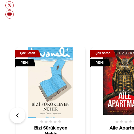
Çok Satan
Çok Satan
YENI
YENI
★
★
★
★
★
★
★
★
★
Bizi Sürükleyen
Aile Apart