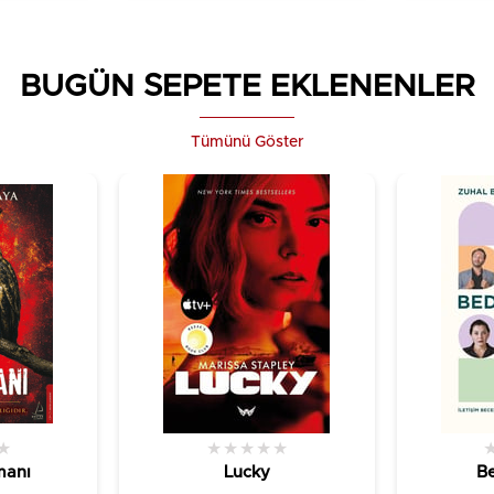
BUGÜN SEPETE EKLENENLER
Tümünü Göster
★
★
★
★
★
★
manı
Lucky
Be