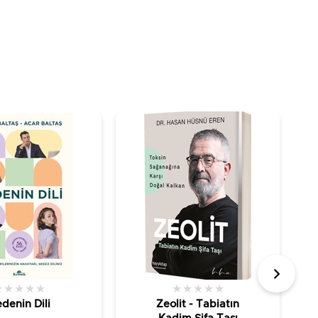
★
★
★
★
★
★
★
★
★
★
denin Dili
Zeolit - Tabiatın