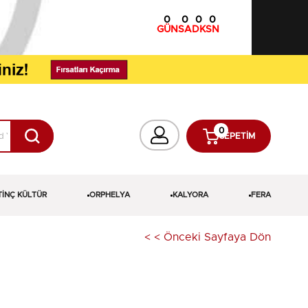
0
0
0
0
GÜN
SA
DK
SN
0
SEPETIM
TİNÇ KÜLTÜR
ORPHELYA
KALYORA
FERA
< < Önceki Sayfaya Dön