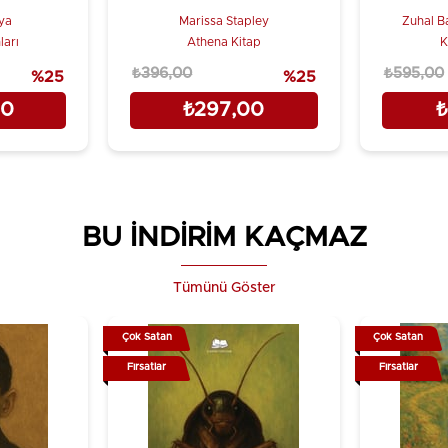
ya
Marissa Stapley
Zuhal Ba
ları
Athena Kitap
K
₺396,00
₺595,00
%25
%25
00
₺297,00
₺
BU İNDİRİM KAÇMAZ
Tümünü Göster
Çok Satan
Çok Satan
Fırsatlar
Fırsatlar