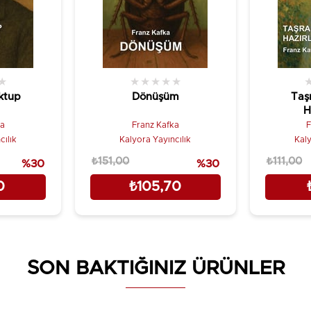
★
★
★
★
★
★
ktup
Dönüşüm
Taş
H
ka
Franz Kafka
F
cılık
Kalyora Yayıncılık
Kaly
₺151,00
₺111,00
%30
%30
0
₺105,70
SON BAKTIĞINIZ ÜRÜNLER