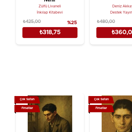
Nehir
Zülfü Livaneli
Deniz Akka
İnkılap Kitabevi
Destek Yayın
₺425,00
₺480,00
%25
₺318,75
₺360,
Çok Satan
Çok Satan
Fırsatlar
Fırsatlar