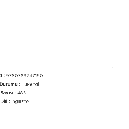
d
:
9780789747150
 Durumu
Tükendi
Sayısı
483
Dili
İngilizce