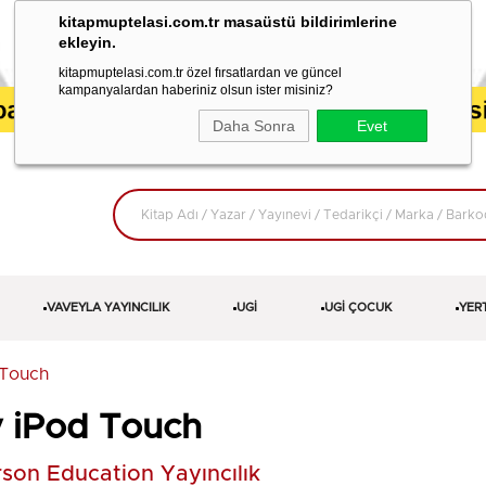
kitapmuptelasi.com.tr masaüstü bildirimlerine
ekleyin.
kitapmuptelasi.com.tr özel fırsatlardan ve güncel
kampanyalardan haberiniz olsun ister misiniz?
Daha Sonra
Evet
VAVEYLA YAYINCILIK
UGİ
UGİ ÇOCUK
YER
 Touch
 iPod Touch
son Education Yayıncılık