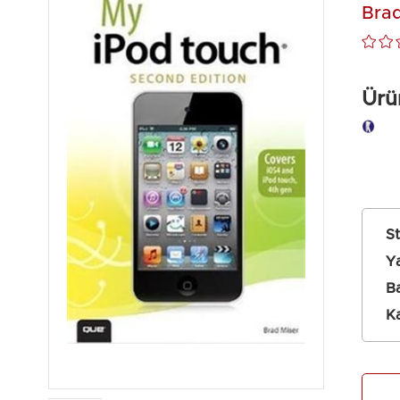
Brad
Ürü
Tanıtım 
S
Ya
Ba
Ka