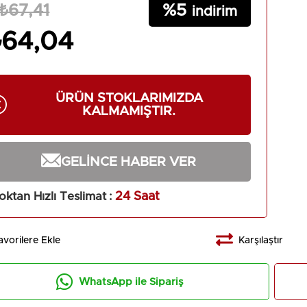
5
₺67,41
₺64,04
ÜRÜN STOKLARIMIZDA
KALMAMIŞTIR.
GELINCE HABER VER
oktan Hızlı Teslimat
:
24 Saat
avorilere Ekle
Karşılaştır
WhatsApp ile Sipariş