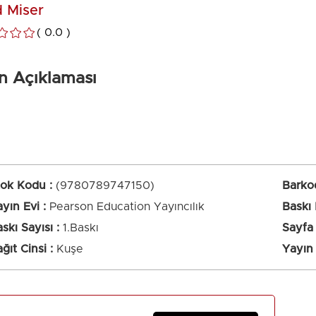
 Miser
0.0
n Açıklaması
Metni
tok Kodu
(9780789747150)
Barko
yın Evi
Pearson Education Yayıncılık
Baskı
skı Sayısı
1.Baskı
Sayfa 
ğıt Cinsi
Kuşe
Yayın 