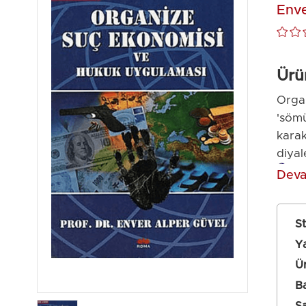
Enve
Ürü
Organ
'sömü
karak
diyal
Deva
Tanıtım 
S
Ya
Ür
Ba