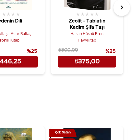
★
★
★
★
★
★
★
★
★
★
denin Dili
Zeolit - Tabiatın
Kadim Şifa Taşı
ltaş - Acar Baltaş
Hasan Hüsnü Eren
ronik Kitap
Hayykitap
₺500,00
₺
%25
%25
446,25
₺375,00
Çok Satan
Çok