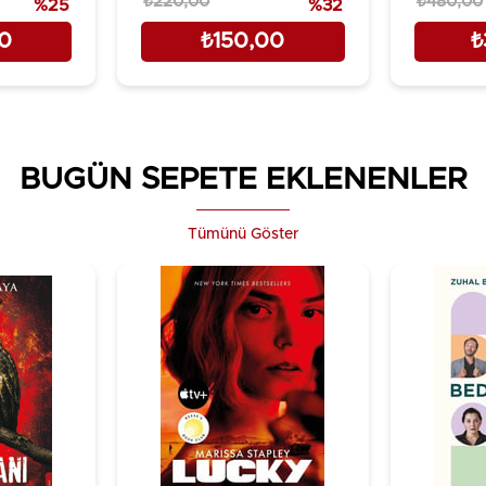
₺220,00
₺480,00
%25
%32
00
₺150,00
₺
BUGÜN SEPETE EKLENENLER
Tümünü Göster