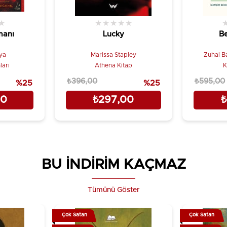
★
★
★
★
★
★
manı
Lucky
Be
ya
Marissa Stapley
Zuhal Ba
ları
Athena Kitap
K
₺396,00
₺595,00
%25
%25
00
₺297,00
₺
BU İNDİRİM KAÇMAZ
Tümünü Göster
Çok Satan
Çok Satan