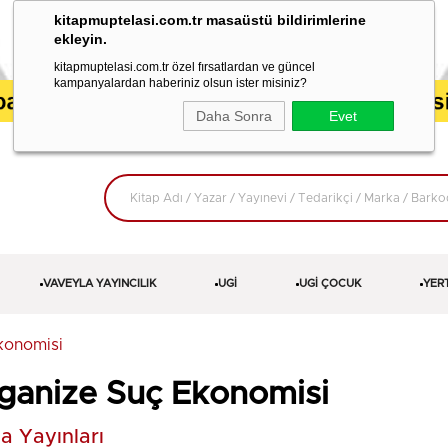
kitapmuptelasi.com.tr masaüstü bildirimlerine
ekleyin.
kitapmuptelasi.com.tr özel fırsatlardan ve güncel
kampanyalardan haberiniz olsun ister misiniz?
Daha Sonra
Evet
VAVEYLA YAYINCILIK
UGİ
UGİ ÇOCUK
YER
konomisi
ganize Suç Ekonomisi
 Yayınları