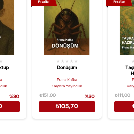
Fırsatlar
Fırsatlar
★
★
★
★
★
★
ktup
Dönüşüm
Taş
H
ka
Franz Kafka
F
cılık
Kalyora Yayıncılık
Kaly
₺151,00
₺111,00
%30
%30
0
₺105,70