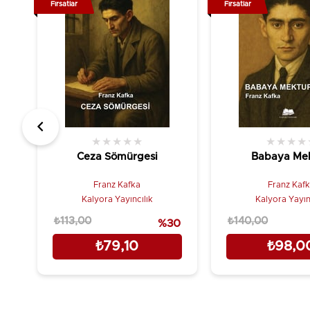
Fırsatlar
Fırsatlar
★
★
★
★
★
★
★
★
★
Ceza Sömürgesi
Babaya Me
Franz Kafka
Franz Kaf
Kalyora Yayıncılık
Kalyora Yayın
₺113,00
₺140,00
%30
₺79,10
₺98,0