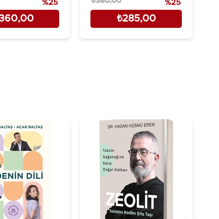
₺380,00
₺
%25
%25
360,00
₺285,00