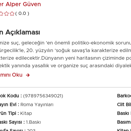
r Alper Güven
0.0
n Açıklaması
ize suç, geleceğin 'en önemli politiko-ekonomik sorunu'
rgecilik'le, 20. yüzyılın 'soğuk savaş'la karakterize edilme
terize edilecektir.Dünyanın yeni haritasının çiziminde p
ektik yanında yasallık ve organize suç arasındaki diyal
mını Oku
Metni
tok Kodu
(9789756349021)
Barko
yın Evi
Roma Yayınları
Cilt Bi
ün Tipi
Kitap
Baskı
skı Sayısı
1.Baskı
Basım 