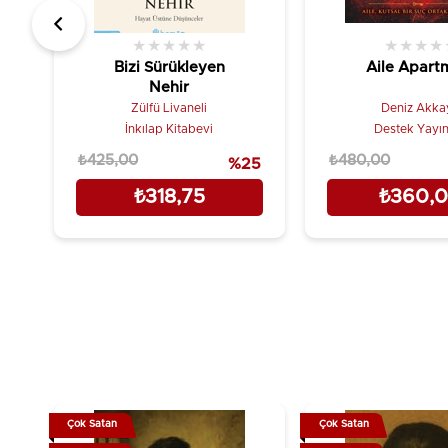
★
★
★
★
★
★
★
★
★
Bizi Sürükleyen
Aile Apart
Nehir
Zülfü Livaneli
Deniz Akka
İnkılap Kitabevi
Destek Yayın
₺425,00
₺480,00
%25
₺318,75
₺360,
Çok Satan
Çok Satan