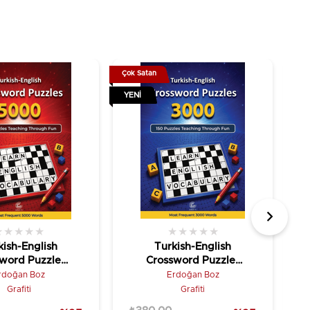
Çok Satan
Çok
YENI
YE
★
★
★
★
★
★
★
★
★
★
kish-English
Turkish-English
word Puzzles
Crossword Puzzles
(5000)
(3000)
rdoğan Boz
Erdoğan Boz
Grafiti
Grafiti