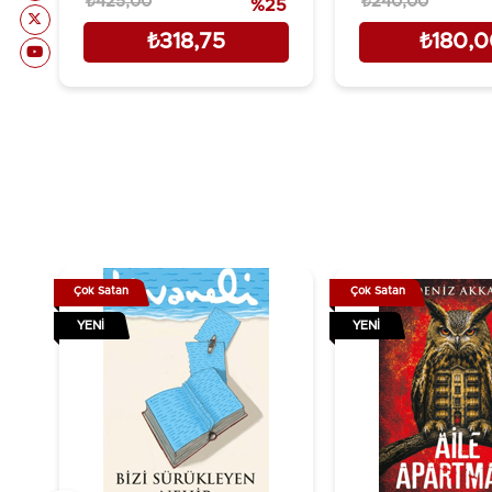
₺425,00
₺240,00
%25
₺318,75
₺180,
Çok Satan
Çok Satan
YENI
YENI