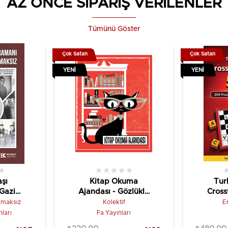
AZ ÖNCE SİPARİŞ VERİLENLER
Tümünü Göster
Çok Satan
Çok Satan
YENI
YENI
★
★
★
★
★
★
şı
Kitap Okuma
Tur
Gazi
Ajandası - Gözlüklü
Cross
aksız
Kedi
rmaksız
Kolektif
E
nları
Fa Yayınları