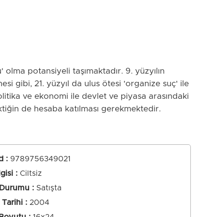
 olma potansiyeli taşımaktadır. 9. yüzyılın
si gibi, 21. yüzyıl da ulus ötesi 'organize suç' ile
olitika ve ekonomi ile devlet ve piyasa arasındaki
ektiğin de hesaba katılması gerekmektedir.
d
:
9789756349021
lgisi
Ciltsiz
 Durumu
Satışta
Tarihi
2004