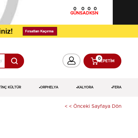
0
0
0
0
GÜN
SA
DK
SN
0
SEPETIM
TİNÇ KÜLTÜR
ORPHELYA
KALYORA
FERA
< < Önceki Sayfaya Dön