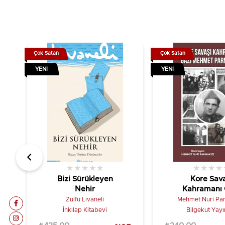
Çok Satan
Çok Satan
YENI
YENI
★
★
★
★
★
★
★
★
★
Bizi Sürükleyen
Kore Sava
Nehir
Kahramanı 
Mehmet Parm
Zülfü Livaneli
Mehmet Nuri Pa
İnkılap Kitabevi
Bilgekut Yayı