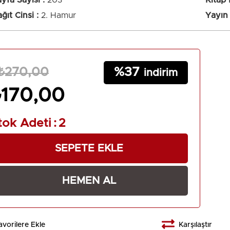
yfa Sayısı
203
Kitap
ğıt Cinsi
2. Hamur
Yayın 
37
₺270,00
₺170,00
tok Adeti
:
2
avorilere Ekle
Karşılaştır