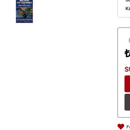
Sa
Ka
S
F