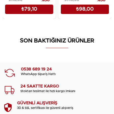
₺79,10
₺98,00
SON BAKTIĞINIZ ÜRÜNLER
0538 689 19 24
WhatsApp Sipariş Hattı
24 SAATTE KARGO
Stoktan teslimat ile hızlı kargo imkanı
GÜVENLİ ALIŞVERİŞ
3D & SSL sertifikası ile güvenli alışveriş