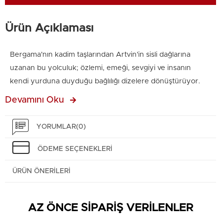
Ürün Açıklaması
Bergama'nın kadim taşlarından Artvin'in sisli dağlarına
uzanan bu yolculuk; özlemi, emeği, sevgiyi ve insanın
kendi yurduna duyduğu bağlılığı dizelere dönüştürüyor.
Devamını Oku
Serkan Seçkin, bir ömrün biriktirdiği anıları ve tanıklıkları
yalın ama derin bir dille okurla buluşturuyor.
YORUMLAR
(0)
Çünkü bazı yollar ayaklarla değil, yürekle yürünür.
ÖDEME SEÇENEKLERI
ÜRÜN ÖNERILERI
Baskı Tarihi: 30.06.2026
Baskı Boyutu: 13,5 x 21,5
AZ ÖNCE SİPARİŞ VERİLENLER