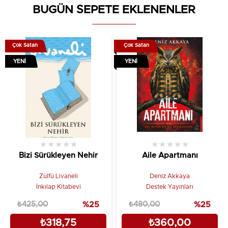
BUGÜN SEPETE EKLENENLER
Çok Satan
Çok Satan
YENI
YENI
★
★
★
★
★
★
★
★
★
★
Bizi Sürükleyen Nehir
Aile Apartmanı
Zülfü Livaneli
Deniz Akkaya
İnkılap Kitabevi
Destek Yayınları
₺425,00
%25
₺480,00
%25
₺318,75
₺360,00