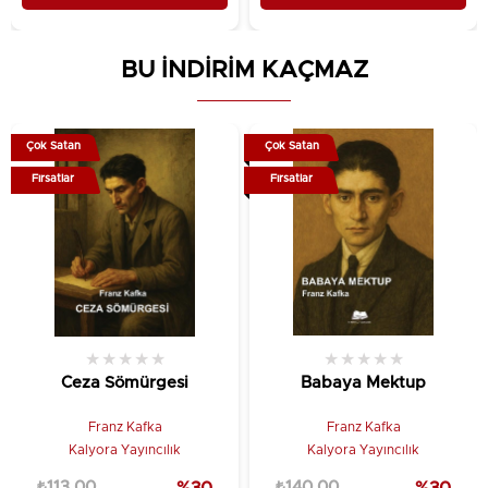
BU İNDİRİM KAÇMAZ
Çok Satan
Çok Satan
Fırsatlar
Fırsatlar
★
★
★
★
★
★
★
★
★
★
Ceza Sömürgesi
Babaya Mektup
Franz Kafka
Franz Kafka
Kalyora Yayıncılık
Kalyora Yayıncılık
₺113,00
%30
₺140,00
%30