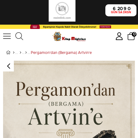
6
20
9
0
GÜN
SA
DK
SN
0
Pergamon'dan (Bergama) Artvin'e