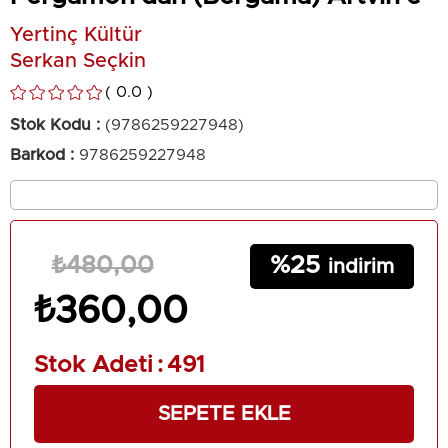
Yertinç Kültür
Serkan Seçkin
0.0
Stok Kodu
(9786259227948)
Barkod
:
9786259227948
25
₺480,00
₺360,00
Stok Adeti
:
491