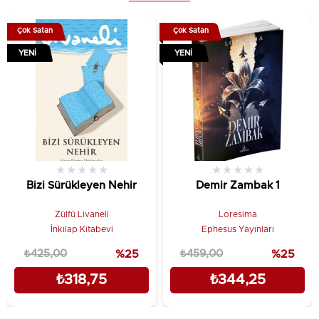
Baskı Sayısı: 1. Baskı
Çok Satan
Çok Satan
Kağıt Cinsi: 2. Hamur Kitap Kağıdı
YENI
YENI
Cilt Tipi: Citsiz
Editör:
Müptela Ajans
Dizgi & Mizanpaj:
Müptela Ajans
Kapak Tasarımı:
Müptela Ajans
★
★
★
★
★
★
★
★
★
★
Bizi Sürükleyen Nehir
Demir Zambak 1
Sayfa Sayısı: 210
Zülfü Livaneli
Loresima
Yayın Dili: Türkçe
İnkılap Kitabevi
Ephesus Yayınları
₺425,00
%25
₺459,00
%25
₺318,75
₺344,25