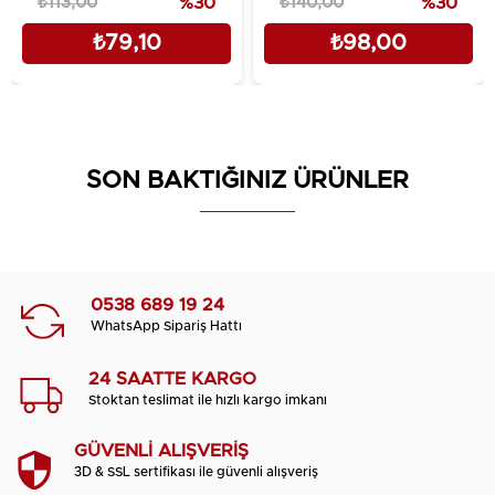
₺113,00
%30
₺140,00
%30
₺79,10
₺98,00
SON BAKTIĞINIZ ÜRÜNLER
0538 689 19 24
WhatsApp Sipariş Hattı
24 SAATTE KARGO
Stoktan teslimat ile hızlı kargo imkanı
GÜVENLİ ALIŞVERİŞ
3D & SSL sertifikası ile güvenli alışveriş