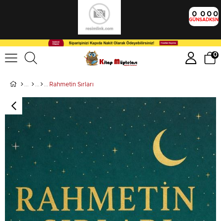
0
0
0
0
GÜN
SA
DK
SN
0
Rahmetin Sırları