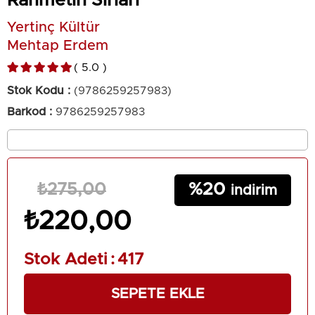
Rahmetin Sırları
Yertinç Kültür
Mehtap Erdem
5.0
Stok Kodu
(9786259257983)
Barkod
:
9786259257983
20
₺275,00
₺220,00
Stok Adeti
:
417