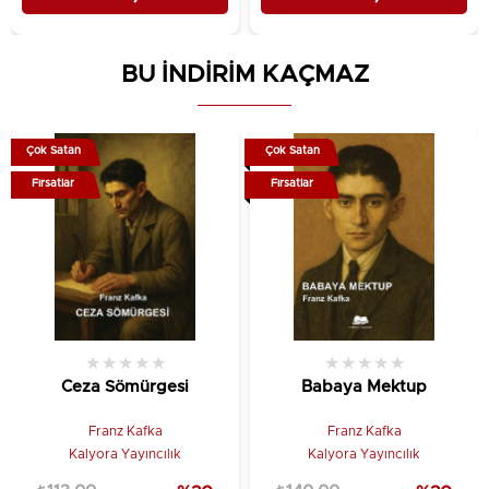
BU İNDİRİM KAÇMAZ
Çok Satan
Çok Satan
Fırsatlar
Fırsatlar
★
★
★
★
★
★
★
★
★
★
Ceza Sömürgesi
Babaya Mektup
Franz Kafka
Franz Kafka
Kalyora Yayıncılık
Kalyora Yayıncılık