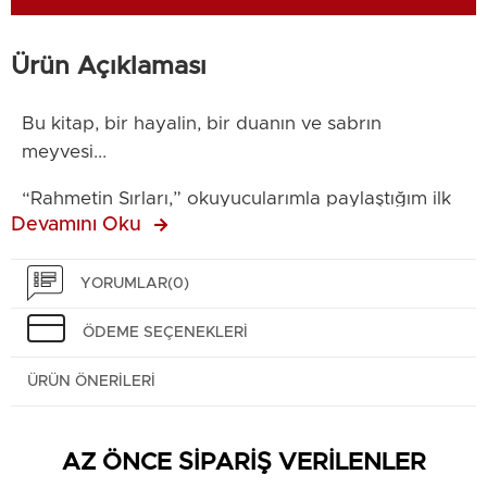
Ürün Açıklaması
Bu kitap, bir hayalin, bir duanın ve sabrın
meyvesi...
“Rahmetin Sırları,” okuyucularımla paylaştığım ilk
Devamını Oku
kitabım. Daha önce yazdığım ama hiç
yayımlamadığım nice satırın arasından, nihayet
kalemimin sesini paylaşma zamanı geldi. Bu eser,
YORUMLAR
(0)
umudumun, inancımın ve iç dünyamın sessiz bir
ÖDEME SEÇENEKLERI
yankısı. Yazarken bazen gözyaşlarım, bazen
tebessümlerim satırlara karıştı. Her kelimesinde
ÜRÜN ÖNERILERI
Rabbim’in rahmetini biraz daha derinden
hissettim.
AZ ÖNCE SİPARİŞ VERİLENLER
Bu yolculukta en büyük teşekkürüm, her anımda