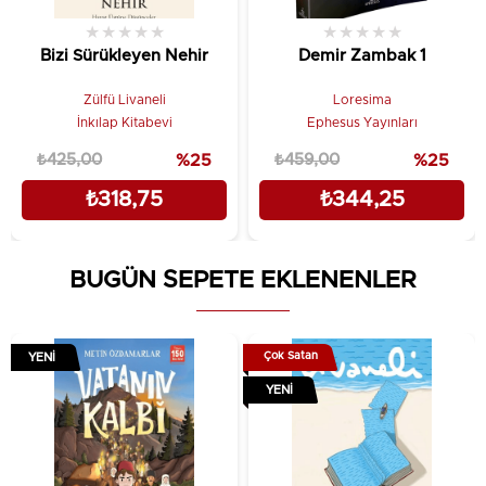
★
★
★
★
★
★
★
★
★
★
Bizi Sürükleyen Nehir
Demir Zambak 1
Zülfü Livaneli
Loresima
İnkılap Kitabevi
Ephesus Yayınları
₺425,00
%25
₺459,00
%25
₺318,75
₺344,25
BUGÜN SEPETE EKLENENLER
Çok Satan
YENI
YENI