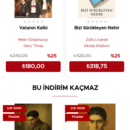
★
★
★
★
★
★
★
★
★
★
Vatanın Kalbi
Bizi Sürükleyen Nehir
Metin Özdamarlar
Zülfü Livaneli
Genç Timaş
İnkılap Kitabevi
₺240,00
%25
₺425,00
%25
₺180,00
₺318,75
BU İNDİRİM KAÇMAZ
Çok Satan
Çok Satan
Fırsatlar
Fırsatlar