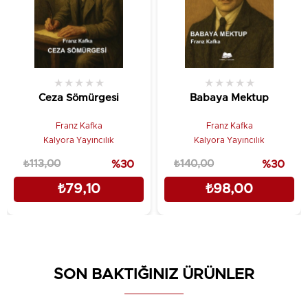
★
★
★
★
★
★
★
★
★
★
Ceza Sömürgesi
Babaya Mektup
Franz Kafka
Franz Kafka
Kalyora Yayıncılık
Kalyora Yayıncılık
₺113,00
%30
₺140,00
%30
₺79,10
₺98,00
SON BAKTIĞINIZ ÜRÜNLER