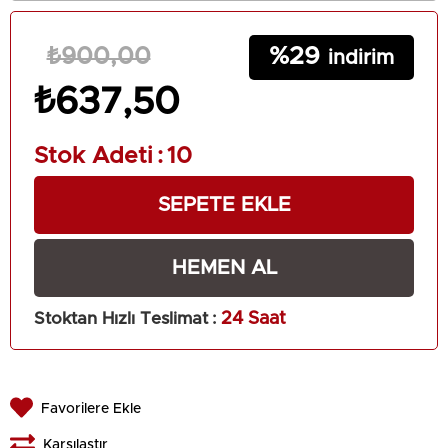
29
₺900,00
₺637,50
Stok Adeti
:
10
Stoktan Hızlı Teslimat
:
24 Saat
Favorilere Ekle
Karşılaştır