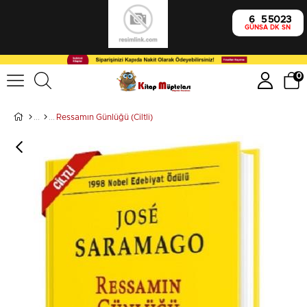
6
5
50
23
GÜN
SA
DK
SN
0
Ressamın Günlüğü (Ciltli)