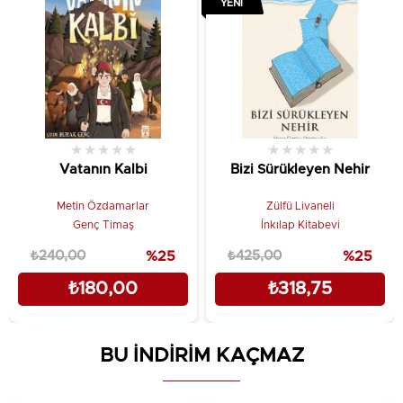
YENI
★
★
★
★
★
★
★
★
★
★
Vatanın Kalbi
Bizi Sürükleyen Nehir
Metin Özdamarlar
Zülfü Livaneli
Genç Timaş
İnkılap Kitabevi
₺240,00
%25
₺425,00
%25
₺180,00
₺318,75
BU İNDİRİM KAÇMAZ