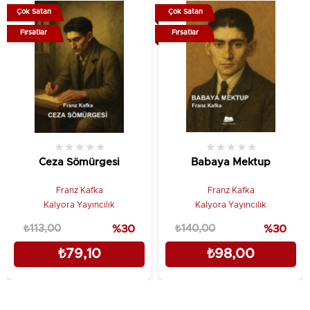
Çok Satan
Çok Satan
Fırsatlar
Fırsatlar
★
★
★
★
★
★
★
★
★
★
Ceza Sömürgesi
Babaya Mektup
Franz Kafka
Franz Kafka
Kalyora Yayıncılık
Kalyora Yayıncılık
₺113,00
%30
₺140,00
%30
₺79,10
₺98,00