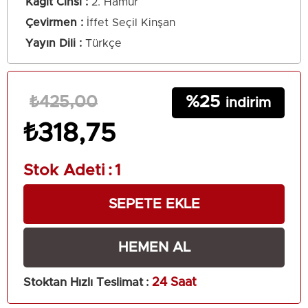
Kağıt Cinsi
2. Hamur
Çevirmen
İffet Seçil Kinşan
Yayın Dili
Türkçe
25
₺425,00
₺318,75
Stok Adeti
:
1
Stoktan Hızlı Teslimat
:
24 Saat