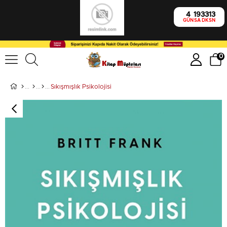
4
19
33
13
GÜN
SA
DK
SN
0
Sıkışmışlık Psikolojisi