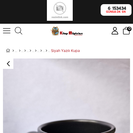
6
15
34
34
GÜN
SA
DK
SN
0
Siyah Yazılı Kupa