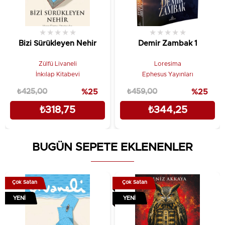
★
★
★
★
★
★
★
★
★
★
Bizi Sürükleyen Nehir
Demir Zambak 1
Zülfü Livaneli
Loresima
İnkılap Kitabevi
Ephesus Yayınları
₺425,00
%25
₺459,00
%25
₺318,75
₺344,25
BUGÜN SEPETE EKLENENLER
Çok Satan
Çok Satan
YENI
YENI