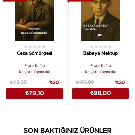
★
★
★
★
★
★
★
★
★
★
Ceza Sömürgesi
Babaya Mektup
Franz Kafka
Franz Kafka
Kalyora Yayıncılık
Kalyora Yayıncılık
₺113,00
%30
₺140,00
%30
₺79,10
₺98,00
SON BAKTIĞINIZ ÜRÜNLER