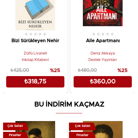
★
★
★
★
★
★
★
★
★
★
Bizi Sürükleyen Nehir
Aile Apartmanı
Zülfü Livaneli
Deniz Akkaya
İnkılap Kitabevi
Destek Yayınları
₺425,00
%25
₺480,00
%25
₺318,75
₺360,00
BU İNDİRİM KAÇMAZ
Çok Satan
Çok Satan
Fırsatlar
Fırsatlar