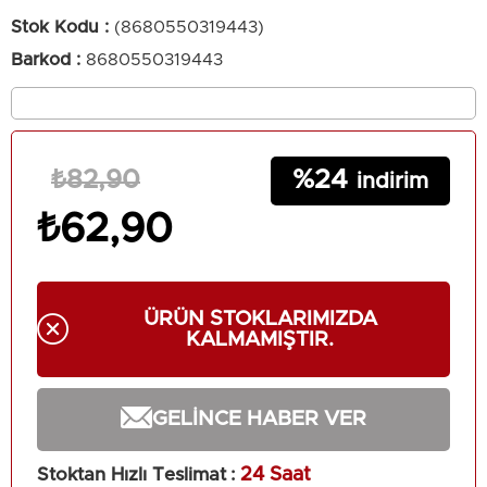
Stok Kodu
(8680550319443)
Barkod
:
8680550319443
24
₺82,90
₺62,90
ÜRÜN STOKLARIMIZDA
KALMAMIŞTIR.
GELINCE HABER VER
Stoktan Hızlı Teslimat
:
24 Saat