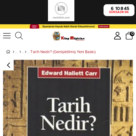
6
10
8
45
GÜN
SA
DK
SN
0
Tarih Nedir? (Genişletilmiş Yeni Baskı)