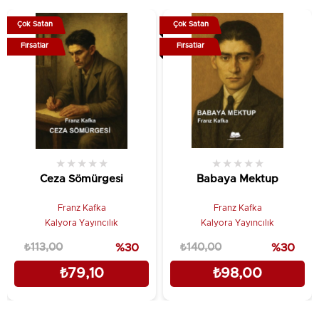
Çok Satan
Çok Satan
Fırsatlar
Fırsatlar
★
★
★
★
★
★
★
★
★
★
Ceza Sömürgesi
Babaya Mektup
Franz Kafka
Franz Kafka
Kalyora Yayıncılık
Kalyora Yayıncılık
₺113,00
%30
₺140,00
%30
₺79,10
₺98,00