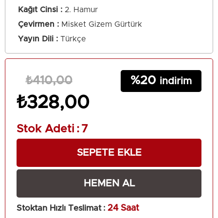
Kağıt Cinsi
2. Hamur
Çevirmen
Misket Gizem Gürtürk
Yayın Dili
Türkçe
20
₺410,00
₺328,00
Stok Adeti
:
7
Stoktan Hızlı Teslimat
:
24 Saat