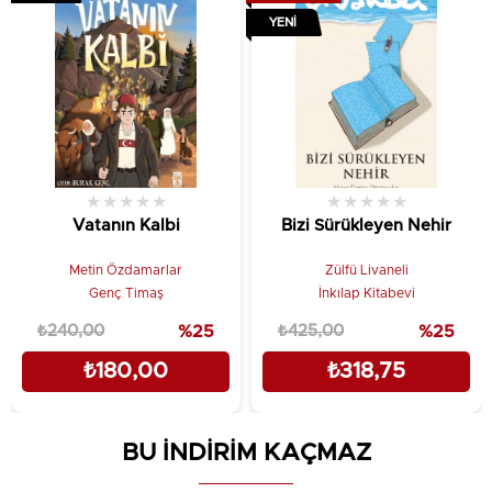
YENI
★
★
★
★
★
★
★
★
★
★
Vatanın Kalbi
Bizi Sürükleyen Nehir
Metin Özdamarlar
Zülfü Livaneli
Genç Timaş
İnkılap Kitabevi
₺240,00
%25
₺425,00
%25
₺180,00
₺318,75
BU İNDİRİM KAÇMAZ