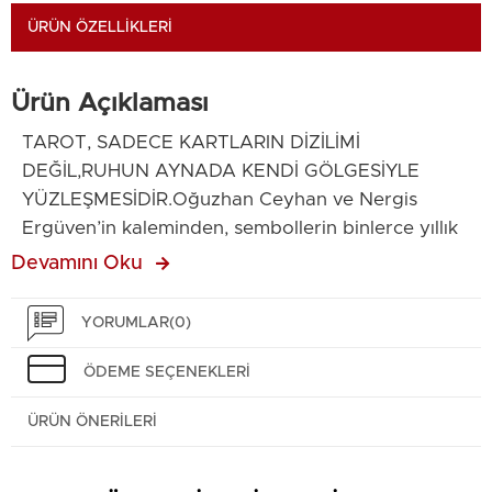
ÜRÜN ÖZELLIKLERI
Ürün Açıklaması
TAROT, SADECE KARTLARIN DİZİLİMİ
DEĞİL,RUHUN AYNADA KENDİ GÖLGESİYLE
YÜZLEŞMESİDİR.Oğuzhan Ceyhan ve Nergis
Ergüven’in kaleminden, sembollerin binlerce yıllık
sessizliğini bozan bir davet: Tarot ile Kehanet
Devamını Oku
Sanatı.Bu kitap, kartların üzerindeki figürleri
anlamlandırmanın ötesine geçerek, bilinçdışının o
YORUMLAR
(0)
karanlık mahzenlerinde saklı olan kader matrisini
açığa çıkarıyor. Arketipsel enerjilerin,
ÖDEME SEÇENEKLERI
gezegenlerin ve evrenin kadim dilinin Tarot’la
ÜRÜN ÖNERILERI
nasıl konuştuğunu keşfederken; sadece geleceği
değil, asıl “kim olduğunu” okumaya
başlayacaksın.Kehanet, olacak olanı beklemek