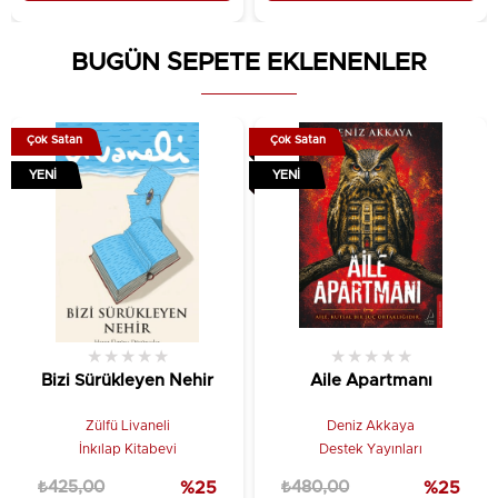
BUGÜN SEPETE EKLENENLER
Çok Satan
Çok Satan
YENI
YENI
★
★
★
★
★
★
★
★
★
★
Bizi Sürükleyen Nehir
Aile Apartmanı
Zülfü Livaneli
Deniz Akkaya
İnkılap Kitabevi
Destek Yayınları
₺425,00
%25
₺480,00
%25