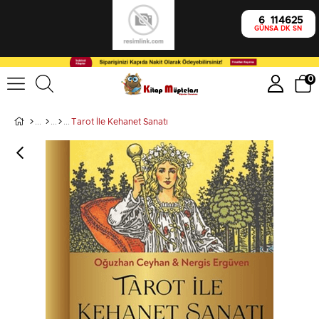
6
11
46
24
GÜN
SA
DK
SN
0
Tarot İle Kehanet Sanatı