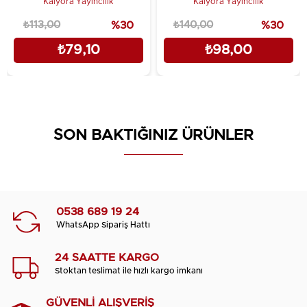
Kalyora Yayıncılık
Kalyora Yayıncılık
₺113,00
%30
₺140,00
%30
₺79,10
₺98,00
SON BAKTIĞINIZ ÜRÜNLER
0538 689 19 24
WhatsApp Sipariş Hattı
24 SAATTE KARGO
Stoktan teslimat ile hızlı kargo imkanı
GÜVENLİ ALIŞVERİŞ