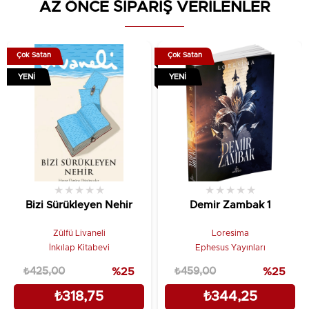
AZ ÖNCE SİPARİŞ VERİLENLER
değil, matrisin kodlarını anlayarak kendi hikâyeni
yeniden yazmaktır. Gördüğün her kart, evrenin
sana gönderdiği bir fısıltı; her sembol, yolunu
Çok Satan
Çok Satan
açacak bir anahtardır.Karanlığı ışıkla, soruyu
YENI
YENI
cevapla birleştir.Çünkü sadece kartları değil,
aslında kendi yaşamını okuyorsun.Görünenin
ötesindeki o kadim fısıltıyı duymaya var mısın?
★
★
★
★
★
★
★
★
★
★
Bizi Sürükleyen Nehir
Demir Zambak 1
Zülfü Livaneli
Loresima
İnkılap Kitabevi
Ephesus Yayınları
₺425,00
%25
₺459,00
%25
₺318,75
₺344,25