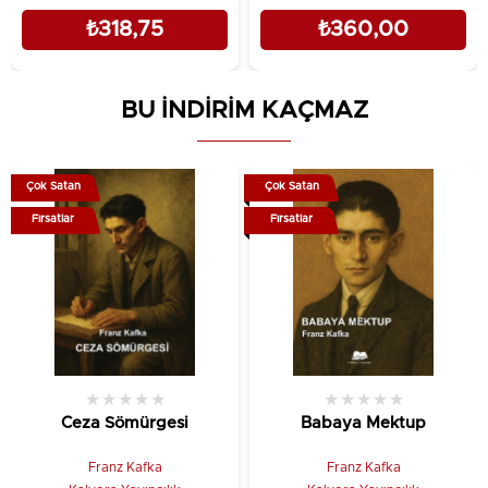
₺318,75
₺360,00
BU İNDİRİM KAÇMAZ
Çok Satan
Çok Satan
Fırsatlar
Fırsatlar
★
★
★
★
★
★
★
★
★
★
Ceza Sömürgesi
Babaya Mektup
Franz Kafka
Franz Kafka