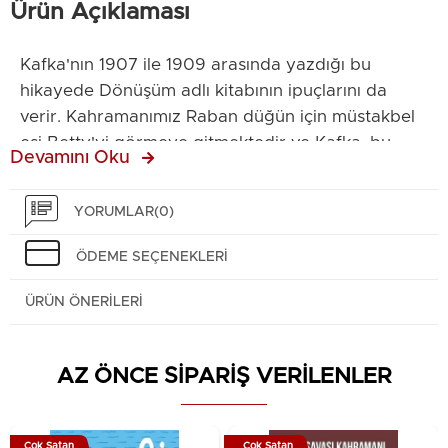
Ürün Açıklaması
Kafka'nın 1907 ile 1909 arasında yazdığı bu
hikayede Dönüşüm adlı kitabının ipuçlarını da
verir. Kahramanımız Raban düğün için müstakbel
eşi Betty'yi görmeye gitmektedir ve Kafka, bu
Devamını Oku
yolculuğu iki farklı şekilde anlatır. ''Taşrada Düğün
Hazırlıkları" hikayesinin bazı sayfaları eksiktir.
YORUMLAR
(0)
Söylenceye göre Max Brod, Kafka'nın vasiyetini
yerine getirmek isteği ile Kafka'nın yazılarını
ÖDEME SEÇENEKLERI
yakmak için ateş attığı anda pişman olur ve
kağıtları kurtarır lakin bazı sayfaları yanmıştır. Bu
ÜRÜN ÖNERILERI
sebeple biz de yanan sayfaları yanık halde sizlerle
paylaştık.
AZ ÖNCE SİPARİŞ VERİLENLER
Baskı Tarihi: 24.02.2023
Çok Satan
Çok Satan