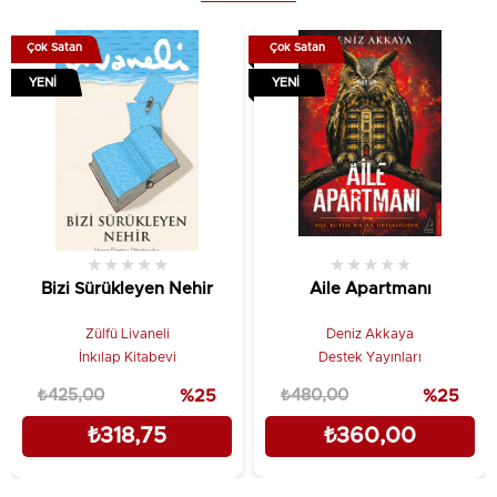
Çok Satan
Çok Satan
YENI
YENI
★
★
★
★
★
★
★
★
★
★
Bizi Sürükleyen Nehir
Aile Apartmanı
Zülfü Livaneli
Deniz Akkaya
İnkılap Kitabevi
Destek Yayınları
₺425,00
%25
₺480,00
%25
₺318,75
₺360,00