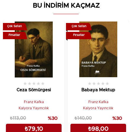
BU İNDİRİM KAÇMAZ
Çok Satan
Çok Satan
Fırsatlar
Fırsatlar
★
★
★
★
★
★
★
★
★
★
Ceza Sömürgesi
Babaya Mektup
Franz Kafka
Franz Kafka
Kalyora Yayıncılık
Kalyora Yayıncılık
₺113,00
%30
₺140,00
%30
₺79,10
₺98,00