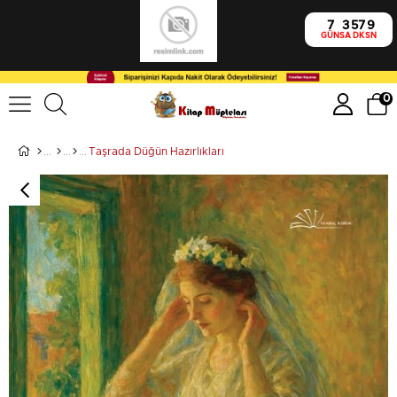
7
3
57
8
GÜN
SA
DK
SN
0
Taşrada Düğün Hazırlıkları