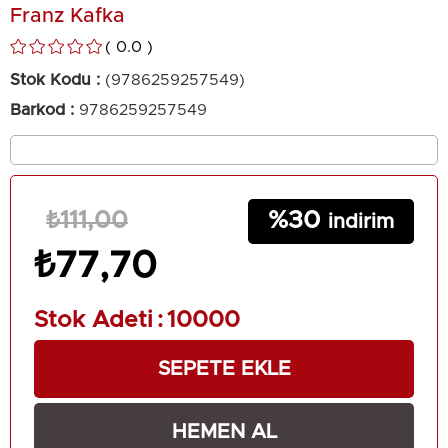
Franz Kafka
0.0
Stok Kodu
(9786259257549)
Barkod
:
9786259257549
30
₺111,00
₺77,70
Stok Adeti
:
10000