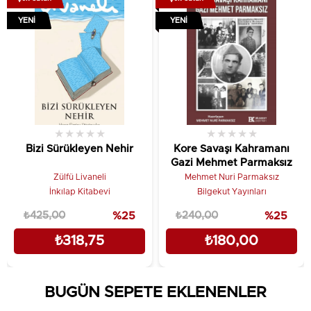
YENI
YENI
Baskı Boyutu: 13,50 x 21
Baskı Sayısı: 1. Baskı
Kağıt Cinsi: 2. Hamur Kitap Kağıdı
Cilt Tipi: Citsiz
★
★
★
★
★
★
★
★
★
★
Düzeltmen: Cem Şahin
Bizi Sürükleyen Nehir
Kore Savaşı Kahramanı
Gazi Mehmet Parmaksız
Çevirmen: Anıl Çağla Şahin
Zülfü Livaneli
Mehmet Nuri Parmaksız
İnkılap Kitabevi
Bilgekut Yayınları
Kapak Tasarımı: Cem Şahin
₺425,00
%25
₺240,00
%25
Sayfa Sayısı: 42
₺318,75
₺180,00
Yayın Dili: Türkçe
BUGÜN SEPETE EKLENENLER