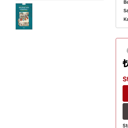
Ba
Sa
Tanıtım 
Ka
S
St