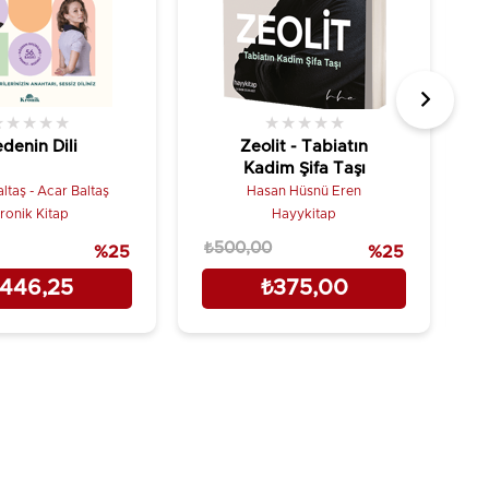
★
★
★
★
★
★
★
★
★
★
denin Dili
Zeolit - Tabiatın
Kadim Şifa Taşı
ltaş - Acar Baltaş
Hasan Hüsnü Eren
ronik Kitap
Hayykitap
₺500,00
₺
%25
%25
446,25
₺375,00