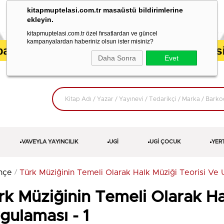
kitapmuptelasi.com.tr masaüstü bildirimlerine
ekleyin.
kitapmuptelasi.com.tr özel fırsatlardan ve güncel
kampanyalardan haberiniz olsun ister misiniz?
Daha Sonra
Evet
VAVEYLA YAYINCILIK
UGİ
UGİ ÇOCUK
YER
hçe
Türk Müziğinin Temeli Olarak Halk Müziği Teorisi Ve 
rk Müziğinin Temeli Olarak Ha
gulaması - 1