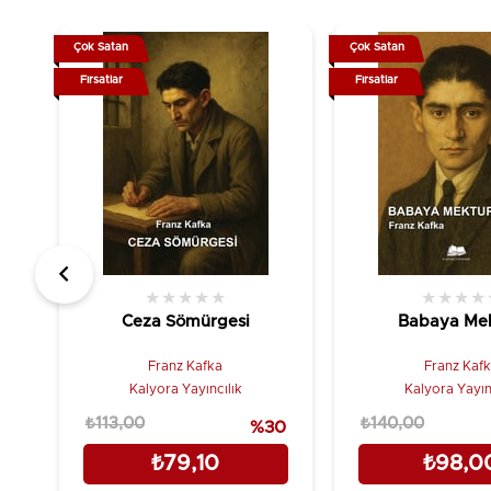
Çok Satan
Çok Satan
Fırsatlar
Fırsatlar
★
★
★
★
★
★
★
★
★
Ceza Sömürgesi
Babaya Me
Franz Kafka
Franz Kaf
Kalyora Yayıncılık
Kalyora Yayın
₺113,00
₺140,00
%30
₺79,10
₺98,0