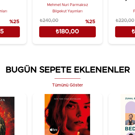
Mehmet Parmaksız
Mehmet Nuri Parmaksız
ları
Bilgekut Yayınları
F
₺240,00
₺220,00
%25
%25
25
₺180,00
₺
BUGÜN SEPETE EKLENENLER
Tümünü Göster