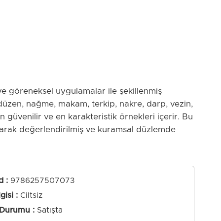
ve göreneksel uygulamalar ile şekillenmiş
düzen, nağme, makam, terkip, nakre, darp, vezin,
 güvenilir ve en karakteristik örnekleri içerir. Bu
larak değerlendirilmiş ve kuramsal düzlemde
ak amacıyla -alışılagelmişin dışında- yepyeni bir
 ve usûllerin öğretimi için burada verilen seçki,
tur. Kitapta yer verilen tüm örnekler, halk müziği
lama için tanbura, bağlama ve abdal sazı olmak
d
:
9786257507073
 yer verilmiştir. Kitabın halk müziğini tanımak ve
lgisi
Ciltsiz
ği, müzik üniversitesi ve konservatuvar
 Durumu
Satışta
 araştırmacılara yararlı olmasını dileğiyle.