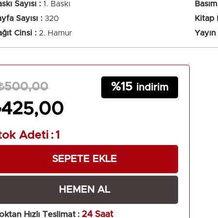
skı Sayısı
1. Baskı
Basım 
yfa Sayısı
320
Kitap
Metni
ğıt Cinsi
2. Hamur
Yayın 
15
₺500,00
₺425,00
tok Adeti
:
1
oktan Hızlı Teslimat
:
24 Saat