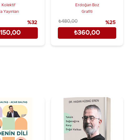
Kedi
(5000)
Kolektif
Erdoğan Boz
a Yayınları
Grafiti
₺480,00
₺
%32
%25
150,00
₺360,00