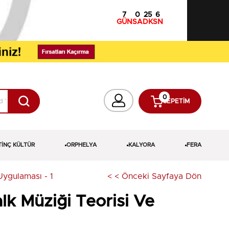
7
0
25
5
GÜN
SA
DK
SN
0
SEPETIM
TİNÇ KÜLTÜR
ORPHELYA
KALYORA
FERA
Uygulaması - 1
< < Önceki Sayfaya Dön
lk Müziği Teorisi Ve