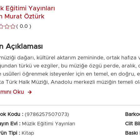
k Eğitimi Yayınları
n Murat Öztürk
0.0
n Açıklaması
müziği dağarı, kültürel aktarım zemininde, ortak hafıza 
undan türkü ve ezgiler, bu müziğe özgü perde, aralık, 
e usûlleri öğrenmek isteyenler için en temel, en doğru, en
ta Türk Halk Müziği, Anadolu merkezli müziğin temeli o
lüklü bir Türk müziği anlayışının gelişimine katkı sağlam
mını Oku
k, notasyon ve terminolojiyle ele alınmıştır. Perde, makam
j çalışmalarında da kullanılabilecek şekilde oluşturulmuş
lerini seslendirmeye uygun sazlarla çalınmalıdır. Uygu
tok Kodu
(9786257507073)
Barko
 üç ana çalgının tel, perde, parmak ve vuruş örneklerine
yın Evi
Müzik Eğitimi Yayınları
Cilt Bi
mek isteyen tüm ilgililere, uzmanlara, müzik öğretmenli
ün Tipi
Kitap
Baskı
cileri ile müzik kuramcılarına, icracılara, eğitimcilere ve