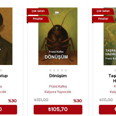
Çok Satan
Çok Satan
Fırsatlar
Fırsatlar
★
★
★
★
★
★
ktup
Dönüşüm
Taş
H
ka
Franz Kafka
F
cılık
Kalyora Yayıncılık
Kaly
₺151,00
₺111,00
%30
%30
0
₺105,70