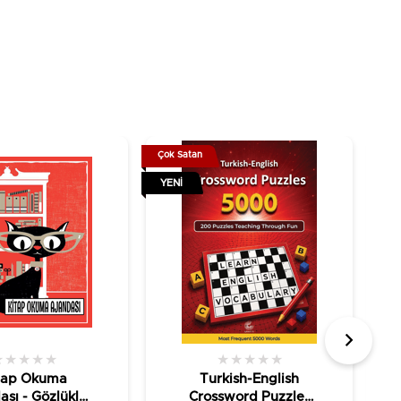
Çok Satan
Çok
YENI
YE
★
★
★
★
★
★
★
★
★
★
tap Okuma
Turkish-English
ası - Gözlüklü
Crossword Puzzles