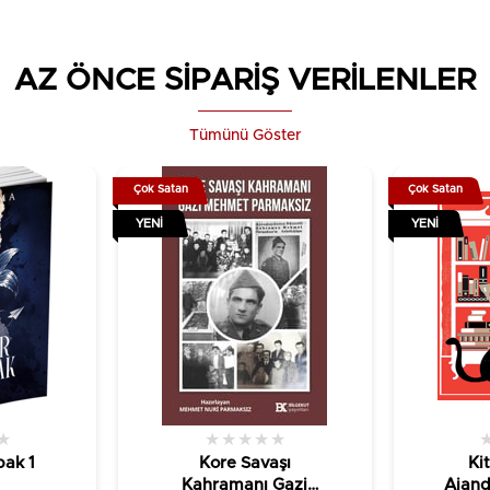
AZ ÖNCE SİPARİŞ VERİLENLER
Tümünü Göster
Çok Satan
Çok Satan
YENI
YENI
★
★
★
★
★
★
ak 1
Kore Savaşı
Ki
Kahramanı Gazi
Ajand