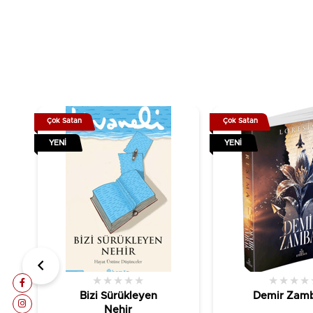
Çok Satan
Çok Satan
YENI
YENI
★
★
★
★
★
★
★
★
★
Bizi Sürükleyen
Demir Zamb
Nehir