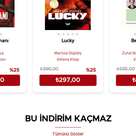
★
★
★
★
★
★
manı
Lucky
Be
ya
Marissa Stapley
Zuhal Ba
ları
Athena Kitap
K
₺396,00
₺595,00
%25
%25
00
₺297,00
₺
BU İNDİRİM KAÇMAZ
Tümünü Göster