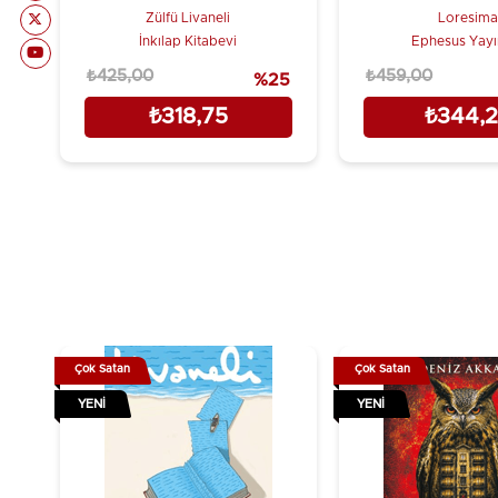
Zülfü Livaneli
Loresima
İnkılap Kitabevi
Ephesus Yayın
₺425,00
₺459,00
%25
₺318,75
₺344,
Çok Satan
Çok Satan
YENI
YENI