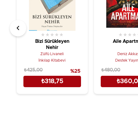
★
★
★
★
★
★
★
★
★
Bizi Sürükleyen
Aile Apart
Nehir
Zülfü Livaneli
Deniz Akka
İnkılap Kitabevi
Destek Yayın
₺425,00
₺480,00
%25
₺318,75
₺360,