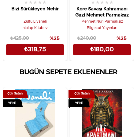
★
★
★
★
★
★
★
★
★
★
Bizi Sürükleyen Nehir
Kore Savaşı Kahramanı
Gazi Mehmet Parmaksız
Zülfü Livaneli
Mehmet Nuri Parmaksız
İnkılap Kitabevi
Bilgekut Yayınları
₺425,00
%25
₺240,00
%25
₺318,75
₺180,00
BUGÜN SEPETE EKLENENLER
Çok Satan
Çok Satan
YENI
YENI