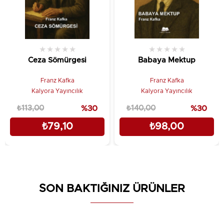
★
★
★
★
★
★
★
★
★
★
Ceza Sömürgesi
Babaya Mektup
Franz Kafka
Franz Kafka
Kalyora Yayıncılık
Kalyora Yayıncılık
₺113,00
%30
₺140,00
%30
₺79,10
₺98,00
SON BAKTIĞINIZ ÜRÜNLER