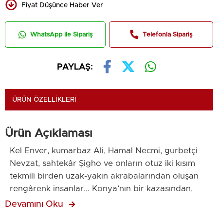
Fiyat Düşünce Haber Ver
WhatsApp ile Sipariş
Telefonla Sipariş
PAYLAŞ:
ÜRÜN ÖZELLIKLERI
Ürün Açıklaması
Kel Enver, kumarbaz Ali, Hamal Necmi, gurbetçi
Nevzat, sahtekâr Şigho ve onların otuz iki kısım
tekmili birden uzak-yakın akrabalarından oluşan
rengârenk insanlar... Konya’nın bir kazasından,
namı diğer taşranın taşrasından Hollanda’ya
Devamını Oku
uzanan bir coğrafya. Konya’dakinin gayesi kapağı