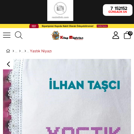
7
15
21
51
GÜN
SA
DK
SN
0
Yastık Niyazı