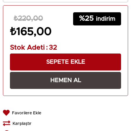
25
₺220,00
₺165,00
Stok Adeti
:
32
Favorilere Ekle
Karşılaştır