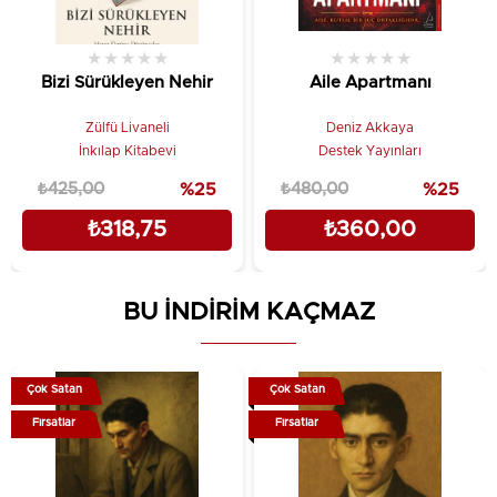
★
★
★
★
★
★
★
★
★
★
Bizi Sürükleyen Nehir
Aile Apartmanı
Zülfü Livaneli
Deniz Akkaya
İnkılap Kitabevi
Destek Yayınları
₺425,00
%25
₺480,00
%25
₺318,75
₺360,00
BU İNDİRİM KAÇMAZ
Çok Satan
Çok Satan
Fırsatlar
Fırsatlar