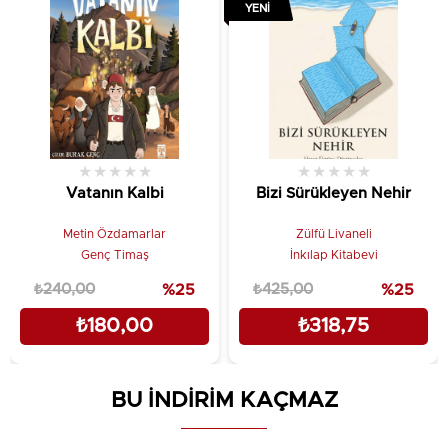
YENI
★
★
★
★
★
★
★
★
★
★
Vatanın Kalbi
Bizi Sürükleyen Nehir
Metin Özdamarlar
Zülfü Livaneli
Genç Timaş
İnkılap Kitabevi
₺240,00
%25
₺425,00
%25
₺180,00
₺318,75
BU İNDİRİM KAÇMAZ