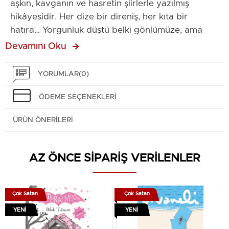
aşkın, kavganın ve hasretin şiirlerle yazılmış
hikâyesidir. Her dize bir direniş, her kıta bir
hatıra… Yorgunluk düştü belki gönlümüze, ama
kelimeler hâlâ ayakta. Yorgun Mevzi, suskun bir
Devamını Oku
başkaldırı ve unutulmaz bir türküdür."
YORUMLAR
(0)
ÖDEME SEÇENEKLERI
ÜRÜN ÖNERILERI
AZ ÖNCE SİPARİŞ VERİLENLER
Çok Satan
Çok Satan
YENI
YENI