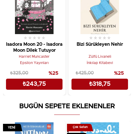
★
★
★
★
★
★
★
★
★
★
Isadora Moon 20 - Isadora
Bizi Sürükleyen Nehir
Moon Dilek Tutuyor
Harriet Muncaster
Zülfü Livaneli
Epsilon Yayınları
İnkılap Kitabevi
₺325,00
%25
₺425,00
%25
₺243,75
₺318,75
BUGÜN SEPETE EKLENENLER
Çok Satan
YENI