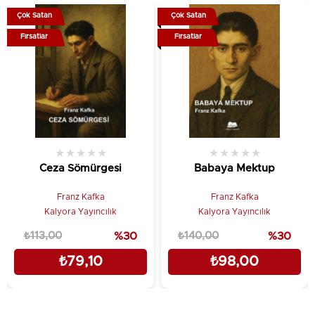
Çok Satan
Çok Satan
Fırsatlar
Fırsatlar
★
★
★
★
★
★
★
★
★
★
Ceza Sömürgesi
Babaya Mektup
Franz Kafka
Franz Kafka
Kalyora Yayıncılık
Kalyora Yayıncılık
₺113,00
%30
₺140,00
%30
₺79,10
₺98,00