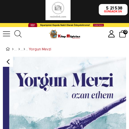
5
21
5
38
GÜN
SA
DK
SN
0
Yorgun Mevzi