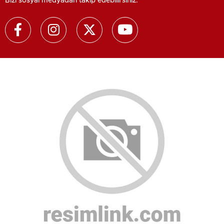
Bizi sosyal medyadan takip edebilirsiniz.