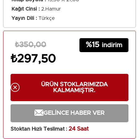
Kağıt Cinsi
2.Hamur
Yayın Dili
Türkçe
15
₺350,00
₺297,50
ÜRÜN STOKLARIMIZDA
KALMAMIŞTIR.
GELINCE HABER VER
Stoktan Hızlı Teslimat
:
24 Saat